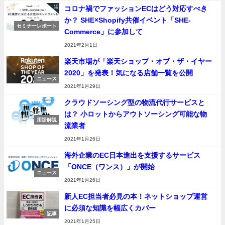
コロナ禍でファッションECはどう対応すべき
か？ SHE×Shopify共催イベント「SHE-
セミナーレポート
Commerce」に参加して
2021年2月1日
楽天市場が「楽天ショップ・オブ・ザ・イヤー
2020」を発表！気になる店舗一覧を公開
ニュース
2021年1月29日
クラウドソーシング型の物流代行サービスと
は？ 小ロットからアウトソーシング可能な物
用語解説
流業者
2021年1月26日
海外企業のEC日本進出を支援するサービス
「ONCE（ワンス）」が開始
ニュース
2021年1月26日
新人EC担当者必見の本！ネットショップ運営
に必須な知識を幅広くカバー
記事
2021年1月25日