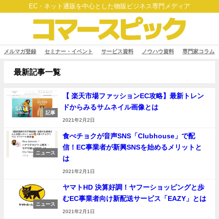
EC・ネット通販を中心とした物販ビジネス専門メディア
メルマガ登録
セミナー・イベント
サービス資料
ノウハウ資料
専門家コラム
最新記事一覧
【 楽天市場ファッションEC攻略】最新トレン
ドからみるサムネイル画像とは
記事
2021年2月2日
食べチョクが音声SNS「Clubhouse」で配
信！EC事業者が新興SNSを始めるメリットと
ニュース
は
2021年2月1日
ヤマトHD 決算好調！ヤフーショッピングと歩
むEC事業者向け新配送サービス「EAZY」とは
ニュース
2021年2月1日