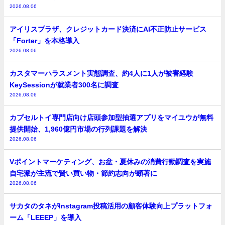
2026.08.06
アイリスプラザ、クレジットカード決済にAI不正防止サービス
「Forter」を本格導入
2026.08.06
カスタマーハラスメント実態調査、約4人に1人が被害経験
KeySessionが就業者300名に調査
2026.08.06
カプセルトイ専門店向け店頭参加型抽選アプリをマイユウが無料
提供開始、1,960億円市場の行列課題を解決
2026.08.06
Vポイントマーケティング、お盆・夏休みの消費行動調査を実施
自宅派が主流で賢い買い物・節約志向が顕著に
2026.08.06
サカタのタネがInstagram投稿活用の顧客体験向上プラットフォ
ーム「LEEEP」を導入