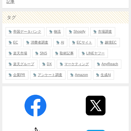
記事
タグ
帝国データバンク
物流
Shopify
市場調査
EC
消費者調査
AI
ECサイト
越境EC
楽天市場
SNS
取材記事
LINEヤフー
楽天グループ
DX
マーケティング
AnyReach
企業PR
アンケート調査
Amazon
生成AI