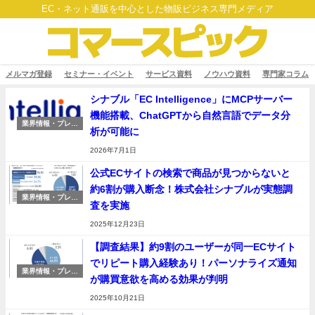
EC・ネット通販を中心とした物販ビジネス専門メディア
メルマガ登録
セミナー・イベント
サービス資料
ノウハウ資料
専門家コラム
シナブル「EC Intelligence」にMCPサーバー
機能搭載、ChatGPTから自然言語でデータ分
業界情報・プレス
析が可能に
リリース
2026年7月1日
公式ECサイトの検索で商品が見つからないと
約6割が購入断念！株式会社シナブルが実態調
業界情報・プレス
査を実施
リリース
2025年12月23日
【調査結果】約9割のユーザーが同一ECサイト
でリピート購入経験あり！パーソナライズ通知
業界情報・プレス
が購買意欲を高める効果が判明
リリース
2025年10月21日