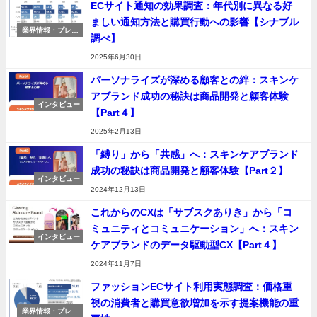
ECサイト通知の効果調査：年代別に異なる好
ましい通知方法と購買行動への影響【シナブル
業界情報・プレス
調べ】
リリース
2025年6月30日
パーソナライズが深める顧客との絆：スキンケ
アブランド成功の秘訣は商品開発と顧客体験
インタビュー
【Part４】
2025年2月13日
「縛り」から「共感」へ：スキンケアブランド
成功の秘訣は商品開発と顧客体験【Part２】
インタビュー
2024年12月13日
これからのCXは「サブスクありき」から「コ
ミュニティとコミュニケーション」へ：スキン
インタビュー
ケアブランドのデータ駆動型CX【Part４】
2024年11月7日
ファッションECサイト利用実態調査：価格重
視の消費者と購買意欲増加を示す提案機能の重
業界情報・プレス