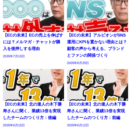
【ECの未来】ECの売上を伸ばす
【ECの未来】アルビオンがSNS
には？メルマガ・チャットが購
運用にKPIを置かない理由とは？
入を後押しする理由
顧客の声から考える、ブランド
とファンの関係づくり
2026年7月10日
2026年6月29日
【ECの未来】北の達人の木下勝
【ECの未来】北の達人の木下勝
寿さんに聞く、業績13倍を実現
寿さんに聞く、業績13倍を実現
したチームのつくり方：後編
したチームのつくり方：前編
2026年6月15日
2026年6月12日