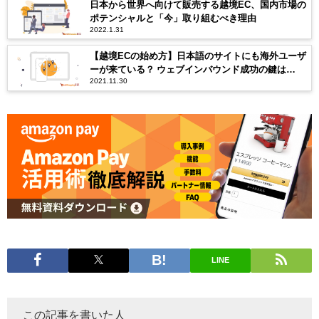
日本から世界へ向けて販売する越境EC、国内市場の
ポテンシャルと「今」取り組むべき理由
2022.1.31
【越境ECの始め方】日本語のサイトにも海外ユーザ
ーが来ている？ ウェブインバウンド成功の鍵は
2021.11.30
「SNS運用」にあり
LINE
この記事を書いた人