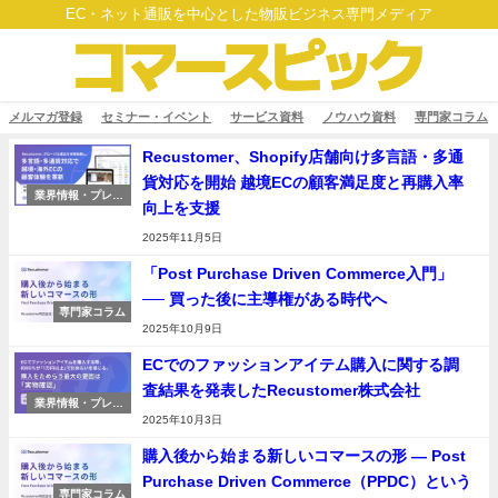
EC・ネット通販を中心とした物販ビジネス専門メディア
メルマガ登録
セミナー・イベント
サービス資料
ノウハウ資料
専門家コラム
Recustomer、Shopify店舗向け多言語・多通
貨対応を開始 越境ECの顧客満足度と再購入率
業界情報・プレス
向上を支援
リリース
2025年11月5日
「Post Purchase Driven Commerce入門」
── 買った後に主導権がある時代へ
専門家コラム
2025年10月9日
ECでのファッションアイテム購入に関する調
査結果を発表したRecustomer株式会社
業界情報・プレス
リリース
2025年10月3日
購入後から始まる新しいコマースの形 ― Post
Purchase Driven Commerce（PPDC）という
専門家コラム