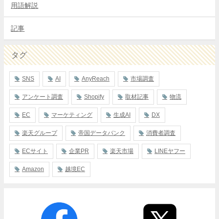
用語解説
記事
タグ
SNS
AI
AnyReach
市場調査
アンケート調査
Shopify
取材記事
物流
EC
マーケティング
生成AI
DX
楽天グループ
帝国データバンク
消費者調査
ECサイト
企業PR
楽天市場
LINEヤフー
Amazon
越境EC