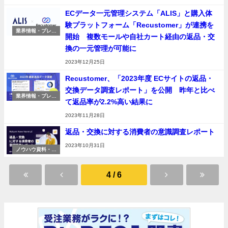
ECデータ一元管理システム「ALIS」と購入体
験プラットフォーム「Recustomer」が連携を
業界情報・プレス
開始 複数モールや自社カート経由の返品・交
リリース
換の一元管理が可能に
2023年12月25日
Recustomer、「2023年度 ECサイトの返品・
交換データ調査レポート」を公開 昨年と比べ
業界情報・プレス
て返品率が2.2%高い結果に
リリース
2023年11月28日
返品・交換に対する消費者の意識調査レポート
2023年10月31日
ノウハウ資料・動
画
4 / 6