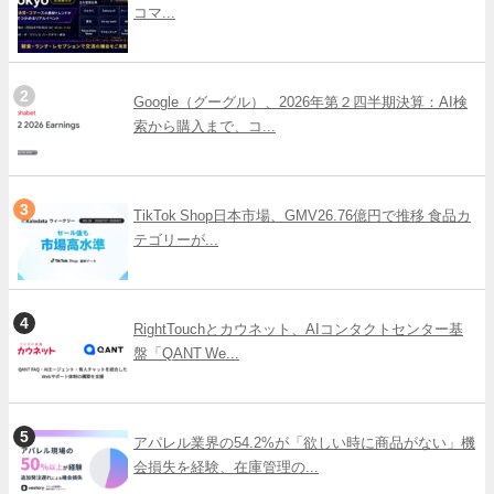
コマ...
Google（グーグル）、2026年第２四半期決算：AI検
索から購入まで、コ...
TikTok Shop日本市場、GMV26.76億円で推移 食品カ
テゴリーが...
RightTouchとカウネット、AIコンタクトセンター基
盤「QANT We...
アパレル業界の54.2%が「欲しい時に商品がない」機
会損失を経験、在庫管理の...