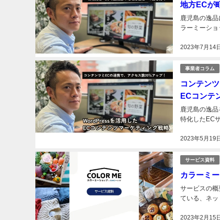
地方ECが
鹿児島の逸品
ラーミーショッ
2023年7月14
事業者コラム
コンテンツ
ECコンテ
鹿児島の逸品
特化したEC
2023年5月19
サービス資料
カラーミー
サービスの概
ている、ネッ
2023年2月15