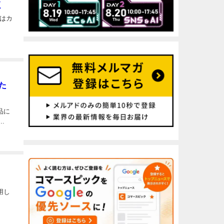
く
はカ
た
品に
.
用し