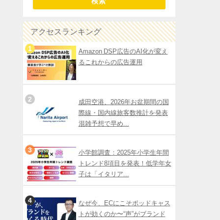
検索
アクセスランキング
Amazon DSP広告のAI化が変え
るこれからの広告運用
成田空港、2026年お盆期間の国
際線・国内線旅客数推計を発表
混雑予想で早め...
小学館調査：2025年小学生年間
トレンド8項目を発表！低学年女
子は「イタリア...
なぜ今、ECにこそポッドキャス
トが効くのか〜“声”がブランド