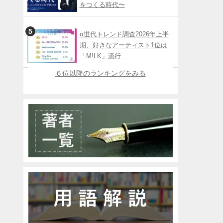
をつくる時代〜
α世代トレンド調査2026年上半
期、好きなアーティスト1位は
「M!LK」流行...
６位以降のランキングをみる