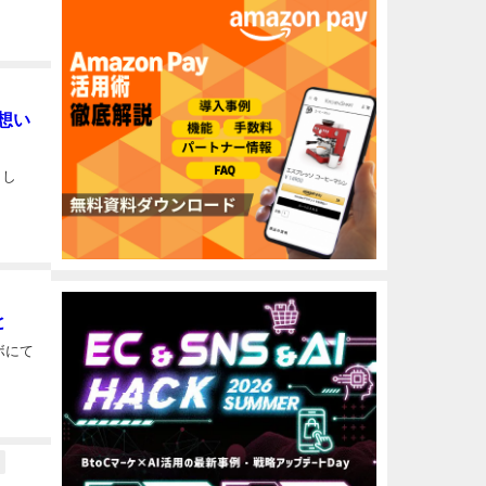
想い
まし
と
ボにて