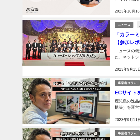
2023年10月1
ニュース
「カラーミ
【参加レポ
ニュースの概要
た。ネットシ
2023年9月15
事業者コラム
ECサイト
鹿児島の逸品
構築）を運営す
2023年9月11
事業者コラム