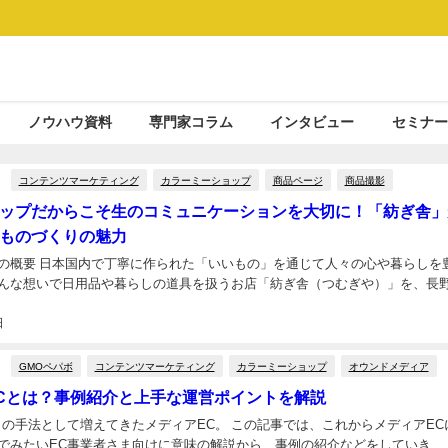
ノウハウ資料
専門家コラム
インタビュー
セミナー
コンテンツマーケティング
カラーミーショップ
商品ページ
商品撮影
ップだからこそ生のコミュニケーションを大切に！「紡ぎ舎」
ものづくりの魅力
の概要 日本国内で丁寧に作られた「いいもの」を通じて人々の心や暮らしを
んな想いで日用品や暮らしの道具を扱うお店「紡ぎ舎（つむぎや）」を、長野県
日
GMOペパボ
コンテンツマーケティング
カラーミーショップ
オウンドメディア
Cとは？事例紹介と上手な運営ポイントを解説
トの手法として増えてきたメディアEC。 この記事では、これからメディアEC
でみたいEC事業者さま向けに意味の解説から、事例の紹介などをしていき...