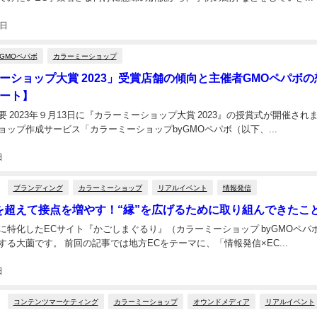
6日
GMOペパボ
カラーミーショップ
ーショップ大賞 2023」受賞店舗の傾向と主催者GMOペパボの
ート】
 2023年９月13日に『カラーミーショップ大賞 2023』の授賞式が開催され
ョップ作成サービス「カラーミーショップbyGMOペパボ（以下、...
日
ブランディング
カラーミーショップ
リアルイベント
情報発信
を超えて接点を増やす！“縁”を広げるために取り組んできたこ
に特化したECサイト『かごしまぐるり』（カラーミーショップ byGMOペパ
る大薗です。 前回の記事では地方ECをテーマに、「情報発信×EC...
日
コンテンツマーケティング
カラーミーショップ
オウンドメディア
リアルイベント