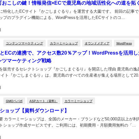
町おこしの鍵！情報発信×ECで鹿児島の地域活性化への道を拓
に特化したECサイト『かごしまぐるり』を運営する大薗です。 前回の記事で
プのプラグイン機能による、WordPressを活用したECサイトのコ...
日
コンテンツマーケティング
カラーミーショップ
オウンドメディア
WordPress
とECの連携で、アクセス数20％アップ！WordPressを活用し
ンツマーケティング戦略
を販売するセレクトショップ『かごしまぐるり』を開店した理由 鹿児島の逸
サイト『かごしまぐるり』は、鹿児島のすべての生産者が集える場所として20..
日
GMOペパボ
ASPカート（資料）
カラーミーショップ
ショップ【資料ダウンロード】
要 カラーミーショップは、全国のメーカー・ブランドなど50,000店以上が利
トショップ作成サービスです。ご利用には、初期費用・月額費用無料の「...
日