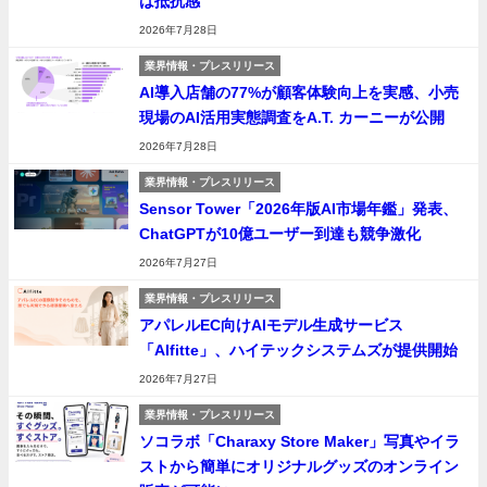
は抵抗感
2026年7月28日
業界情報・プレスリリース
AI導入店舗の77%が顧客体験向上を実感、小売
現場のAI活用実態調査をA.T. カーニーが公開
2026年7月28日
業界情報・プレスリリース
Sensor Tower「2026年版AI市場年鑑」発表、
ChatGPTが10億ユーザー到達も競争激化
2026年7月27日
業界情報・プレスリリース
アパレルEC向けAIモデル生成サービス
「AIfitte」、ハイテックシステムズが提供開始
2026年7月27日
業界情報・プレスリリース
ソコラボ「Charaxy Store Maker」写真やイラ
ストから簡単にオリジナルグッズのオンライン