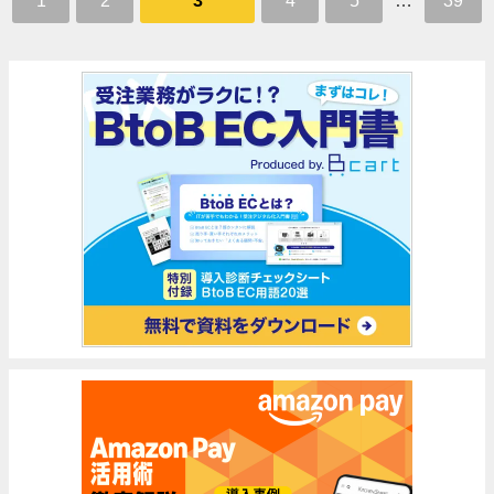
1
2
3
4
5
…
39