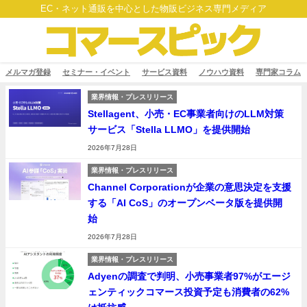
EC・ネット通販を中心とした物販ビジネス専門メディア
メルマガ登録
セミナー・イベント
サービス資料
ノウハウ資料
専門家コラム
業界情報・プレスリリース
Stellagent、小売・EC事業者向けのLLM対策
サービス「Stella LLMO」を提供開始
2026年7月28日
業界情報・プレスリリース
Channel Corporationが企業の意思決定を支援
する「AI CoS」のオープンベータ版を提供開
始
2026年7月28日
業界情報・プレスリリース
Adyenの調査で判明、小売事業者97%がエージ
ェンティックコマース投資予定も消費者の62%