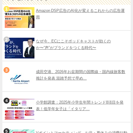
Amazon DSP広告のAI化が変えるこれからの広告運
用
なぜ今、ECにこそポッドキャストが効くの
か〜“声”がブランドをつくる時代〜
成田空港、2026年お盆期間の国際線・国内線旅客数
推計を発表 混雑予想で早め...
小学館調査：2025年小学生年間トレンド8項目を発
表！低学年女子は「イタリア...
Vポイントマーケティング、お盆・夏休みの消費行動