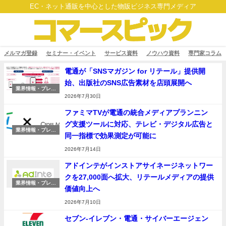
EC・ネット通販を中心とした物販ビジネス専門メディア
メルマガ登録
セミナー・イベント
サービス資料
ノウハウ資料
専門家コラム
電通が「SNSマガジン for リテール」提供開
始、出版社のSNS広告素材を店頭展開へ
業界情報・プレス
リリース
2026年7月30日
ファミマTVが電通の統合メディアプランニン
グ支援ツールに対応、テレビ・デジタル広告と
業界情報・プレス
同一指標で効果測定が可能に
リリース
2026年7月14日
アドインテがインストアサイネージネットワー
クを27,000面へ拡大、リテールメディアの提供
業界情報・プレス
価値向上へ
リリース
2026年7月10日
セブン-イレブン・電通・サイバーエージェン