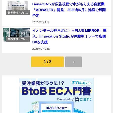
GenectBoxが広告視聴で水がもらえる自販機
「ADWATER」開発、2026年6月に池袋で展開
業界情報・プレス
予定
リリース
2026年4月7日
イオンモール神戸北に「＋PLUS MIRROR」導
入、Innovation Studioが体験型ミラーで店舗
業界情報・プレス
DXを支援
リリース
2026年3月23日
1 / 2