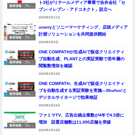
ト3社がリテールメディア事業で合弁会社「セ
業界情報・プレス
ブン-イレブン・アドコネクト」設立へ
リリース
2026年6月11日
unerryとソニーマーケティング、店頭メディア
計測ソリューションを共同提供開始
業界情報・プレス
リリース
2026年6月2日
ONE COMPATHが生成AIで販促クリエイティ
ブ自動生成、PLANTとの実証実験で若年層の
業界情報・プレス
閲覧数増加を確認
リリース
2026年4月24日
ONE COMPATH、生成AIで販促クリエイティ
ブを自動生成する実証実験を実施―Shufoo!と
業界情報・プレス
デジタルサイネージで効果検証
リリース
2026年4月24日
ファミマTV、広告出稿企業数が4年で4.5倍に
増加 設置店舗数は11,000店舗を突破
業界情報・プレス
リリース
2026年4月14日