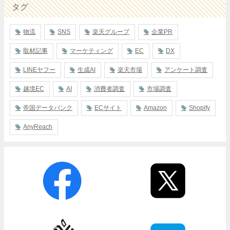
タグ
物流
SNS
楽天グループ
企業PR
取材記事
マーケティング
EC
DX
LINEヤフー
生成AI
楽天市場
アンケート調査
越境EC
AI
消費者調査
市場調査
帝国データバンク
ECサイト
Amazon
Shopify
AnyReach