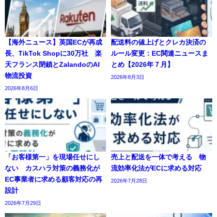
【海外ニュース】英国ECが再成
配送料の値上げとクレカ決済の
長、TikTok Shopに30万社 楽
ルール変更：EC関連ニュースま
天フランス閉鎖とZalandoのAI
とめ【2026年７月】
物流投資
2026年8月3日
2026年8月6日
「お客様第一」を現場任せにし
売上と配送を一体で考える 物
ない カスハラ対策の義務化が
流効率化法がECに求める対応
EC事業者に求める顧客対応の再
2026年7月28日
設計
2026年7月29日