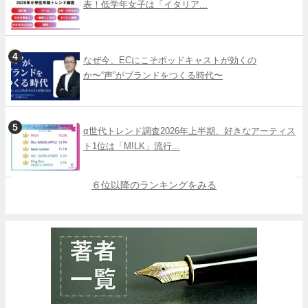
表！低学年女子は「イタリア...
なぜ今、ECにこそポッドキャストが効くの
か〜“声”がブランドをつくる時代〜
α世代トレンド調査2026年上半期、好きなアーティス
ト1位は「M!LK」流行...
６位以降のランキングをみる