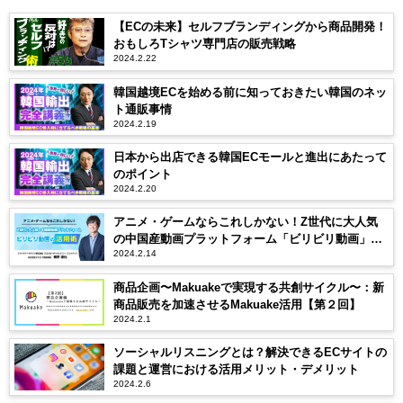
【ECの未来】セルフブランディングから商品開発！
おもしろTシャツ専門店の販売戦略
2024.2.22
韓国越境ECを始める前に知っておきたい韓国のネッ
ト通販事情
2024.2.19
日本から出店できる韓国ECモールと進出にあたって
のポイント
2024.2.20
アニメ・ゲームならこれしかない！Z世代に大人気
の中国産動画プラットフォーム「ビリビリ動画」の
2024.2.14
企業活用
商品企画〜Makuakeで実現する共創サイクル〜：新
商品販売を加速させるMakuake活用【第２回】
2024.2.1
ソーシャルリスニングとは？解決できるECサイトの
課題と運営における活用メリット・デメリット
2024.2.6