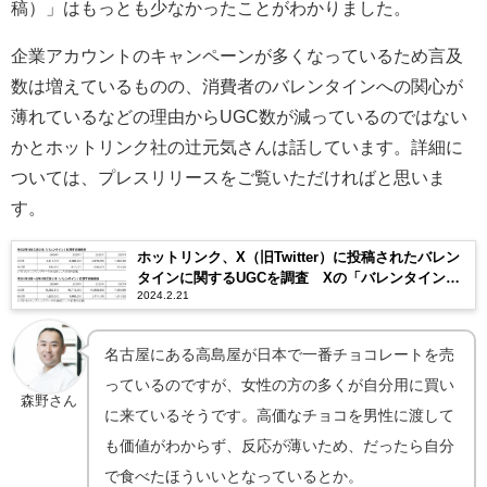
稿）」はもっとも少なかったことがわかりました。
企業アカウントのキャンペーンが多くなっているため言及
数は増えているものの、消費者のバレンタインへの関心が
薄れているなどの理由からUGC数が減っているのではない
かとホットリンク社の辻元気さんは話しています。詳細に
ついては、プレスリリースをご覧いただければと思いま
す。
ホットリンク、X（旧Twitter）に投稿されたバレン
タインに関するUGCを調査 Xの「バレンタイン」
2024.2.21
書き込み、「自分チョコ」が最多
名古屋にある高島屋が日本で一番チョコレートを売
っているのですが、女性の方の多くが自分用に買い
森野さん
に来ているそうです。高価なチョコを男性に渡して
も価値がわからず、反応が薄いため、だったら自分
で食べたほういいとなっているとか。