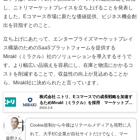
し、ニトリマーケットプレイスを立ち上げることを発表し
ました。Eコマース市場に新たな価値提供、ビジネス機会創
出を目指すとのこと。
立ち上げにあたって、エンタープライズマーケットプレイ
ス構築のためのSaaSプラットフォームを提供する
Mirakl（ミラクル）社のソリューションを導入するそうで
す。より幅広い品揃えを容易にし、在庫と物流にかかるコ
ストを削減することで、収益性の向上が⾒込めることか
ら、Mirakl社に決められたと言っています。
株式会社 ニトリ、Eコマースでの成長戦略を加速す
るためMirakl（ミラクル）を採用 マーケットプレ
2024.2.6
イスでEコマース市場に新たな価値提供、ビジネス
機会の創出を目指す
Cookie規制から今後はリテールメディアも視野に入
れて、大手EC企業が自社サイトだけでなく、マー
森野さん