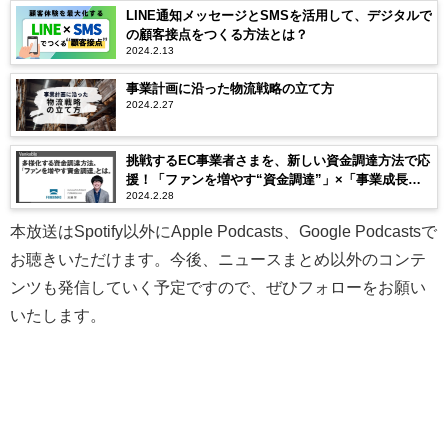
LINE通知メッセージとSMSを活用して、デジタルで
の顧客接点をつくる方法とは？
2024.2.13
事業計画に沿った物流戦略の立て方
2024.2.27
挑戦するEC事業者さまを、新しい資金調達方法で応
援！「ファンを増やす“資金調達”」×「事業成長ス
2024.2.28
ピードを上げる“広告投資”」
本放送はSpotify以外にApple Podcasts、Google Podcastsで
お聴きいただけます。今後、ニュースまとめ以外のコンテ
ンツも発信していく予定ですので、ぜひフォローをお願い
いたします。