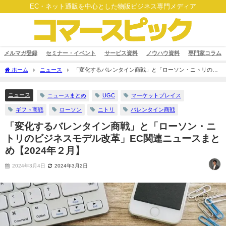
EC・ネット通販を中心とした物販ビジネス専門メディア
メルマガ登録
セミナー・イベント
サービス資料
ノウハウ資料
専門家コラム
ホーム
ニュース
「変化するバレンタイン商戦」と「ローソン・ニトリのビ
ジネスモデル改革」EC関連ニュースまとめ【2024年２月】
ニュース
ニュースまとめ
UGC
マーケットプレイス
ギフト商戦
ローソン
ニトリ
バレンタイン商戦
「変化するバレンタイン商戦」と「ローソン・ニ
トリのビジネスモデル改革」EC関連ニュースまと
め【2024年２月】
2024年3月4日
2024年3月2日