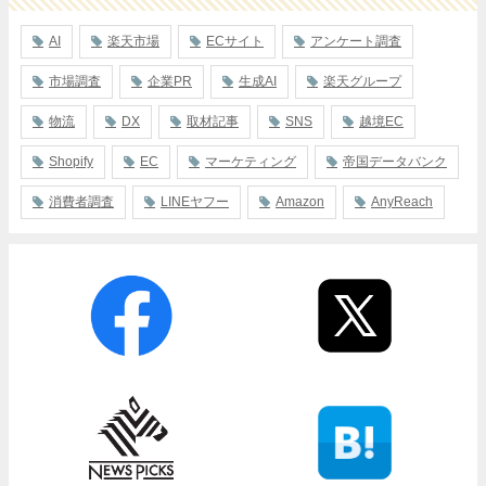
AI
楽天市場
ECサイト
アンケート調査
市場調査
企業PR
生成AI
楽天グループ
物流
DX
取材記事
SNS
越境EC
Shopify
EC
マーケティング
帝国データバンク
消費者調査
LINEヤフー
Amazon
AnyReach