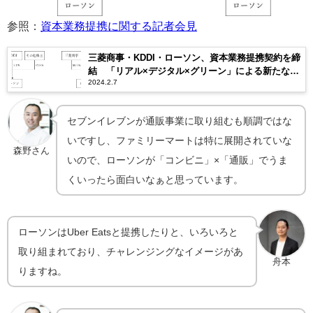
参照：
資本業務提携に関する記者会見
三菱商事・KDDI・ローソン、資本業務提携契約を締
結 「リアル×デジタル×グリーン」による新たな生
2024.2.7
活者価値の創出
セブンイレブンが通販事業に取り組むも順調ではな
いですし、ファミリーマートは特に展開されていな
森野さん
いので、ローソンが「コンビニ」×「通販」でうま
くいったら面白いなぁと思っています。
ローソンはUber Eatsと提携したりと、いろいろと
取り組まれており、チャレンジングなイメージがあ
舟本
りますね。