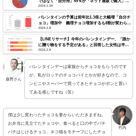
ではなく「自分用」49％が「ネット通販で購入」＜
2024.1.29
おとりよせネット＞
バレンタインの予算は前年比1.3倍と大幅増「自分チ
ョコ」増加中 義理チョコ増加するも8割が変わらず
2024.2.8
「参加したくない」
【LINEリサーチ】今年のバレンタインデー、「誰か
に贈り物をする予定がある」と回答した女性は半数
2024.2.8
以上
バレンタインデーは家族からチョコをもらうのです
が、私がロッテのチョコパイとかが好きなので、コ
森野さん
ンピニやスーパーで買ってきたチョコがポンと置い
てある感じですね（笑）
僕は少し変わったチョコを妻からいただきますね。
お弁当に見立てたチョコや、食べると口の中でパチ
竹内
パチはじけるチョコ、ネコ猫をモチーフにしたチョ