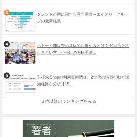
タレント起用に関する意向調査 – エイスリーグルー
プの最新結果
ベトナム卸販売の具体的な進め方とは？ 代理店との
付き合い方、小売店の開拓手法...
TikTok Shopの利用実態調査、Z世代の購買行動と認
知経路を分析【15...
６位以降のランキングをみる