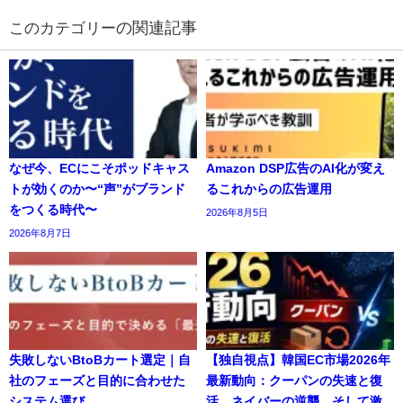
の関連記事
なぜ今、ECにこそポッドキャス
Amazon DSP広告のAI化が変え
トが効くのか〜“声”がブランド
るこれからの広告運用
をつくる時代〜
2026年8月5日
2026年8月7日
失敗しないBtoBカート選定｜自
【独自視点】韓国EC市場2026年
社のフェーズと目的に合わせた
最新動向：クーパンの失速と復
システム選び
活、ネイバーの逆襲、そして激