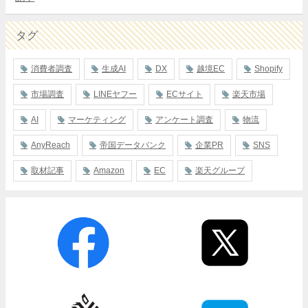
タグ
消費者調査
生成AI
DX
越境EC
Shopify
市場調査
LINEヤフー
ECサイト
楽天市場
AI
マーケティング
アンケート調査
物流
AnyReach
帝国データバンク
企業PR
SNS
取材記事
Amazon
EC
楽天グループ