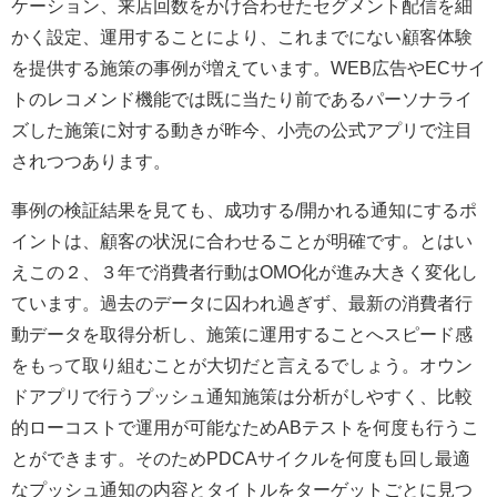
ケーション、来店回数をかけ合わせたセグメント配信を細
かく設定、運用することにより、これまでにない顧客体験
を提供する施策の事例が増えています。WEB広告やECサイ
トのレコメンド機能では既に当たり前であるパーソナライ
ズした施策に対する動きが昨今、小売の公式アプリで注目
されつつあります。
事例の検証結果を見ても、成功する/開かれる通知にするポ
イントは、顧客の状況に合わせることが明確です。とはい
えこの２、３年で消費者行動はOMO化が進み大きく変化し
ています。過去のデータに囚われ過ぎず、最新の消費者行
動データを取得分析し、施策に運用することへスピード感
をもって取り組むことが大切だと言えるでしょう。オウン
ドアプリで行うプッシュ通知施策は分析がしやすく、比較
的ローコストで運用が可能なためABテストを何度も行うこ
とができます。そのためPDCAサイクルを何度も回し最適
なプッシュ通知の内容とタイトルをターゲットごとに見つ