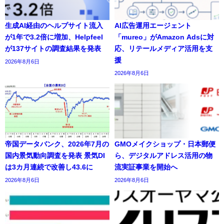
生成AI経由のヘルプサイト流入
AI広告運用エージェント
が1年で3.2倍に増加、Helpfeel
「mureo」がAmazon Adsに対
が137サイトの調査結果を発表
応、リテールメディア活用を支
援
2026年8月6日
2026年8月6日
帝国データバンク、2026年7月の
GMOメイクショップ・日本郵便
国内景気動向調査を発表 景気DI
ら、デジタルアドレス活用の物
は3カ月連続で改善し43.6に
流実証事業を開始へ
2026年8月6日
2026年8月6日