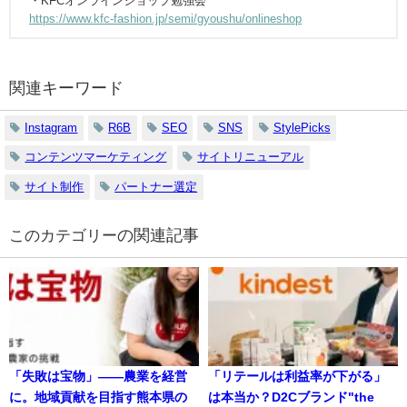
・KFCオンラインショップ勉強会
https://www.kfc-fashion.jp/semi/gyoushu/onlineshop
関連キーワード
Instagram
R6B
SEO
SNS
StylePicks
コンテンツマーケティング
サイトリニューアル
サイト制作
パートナー選定
の関連記事
「失敗は宝物」――農業を経営
「リテールは利益率が下がる」
に。地域貢献を目指す熊本県の
は本当か？D2Cブランド"the