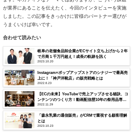
が業界にあることを伝えたく、今回のインタビューを実施
しました。この記事をきっかけに皆様のパートナー選びが
うまくいけば幸いです。
合わせて読みたい
岐阜の老舗食品卸企業がECサイト立ち上げから２年
で月商１千万円超え！成長の軌跡を訊く
2023.10.20
Instagram×ポップアップストアのシナジーで最高売
上に！「神戸洋靴店」の販売戦略とは
2022.6.23
【ECの未来】YouTubeで売上アップさせる秘訣、コ
ンテンツのつくり方！動画配信歴10年の祭用品専門
2022.11.29
店に聞く
「森永乳業の通信販売」がCRMで重視する顧客理解
とは
2023.10.23