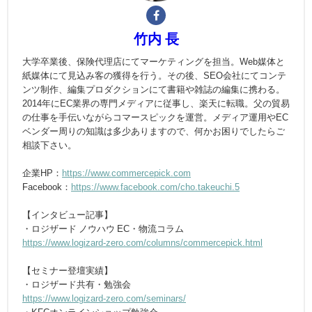
竹内 長
大学卒業後、保険代理店にてマーケティングを担当。Web媒体と
紙媒体にて見込み客の獲得を行う。その後、SEO会社にてコンテ
ンツ制作、編集プロダクションにて書籍や雑誌の編集に携わる。
2014年にEC業界の専門メディアに従事し、楽天に転職。父の貿易
の仕事を手伝いながらコマースピックを運営。メディア運用やEC
ベンダー周りの知識は多少ありますので、何かお困りでしたらご
相談下さい。
企業HP：
https://www.commercepick.com
Facebook：
https://www.facebook.com/cho.takeuchi.5
【インタビュー記事】
・ロジザード ノウハウ EC・物流コラム
https://www.logizard-zero.com/columns/commercepick.html
【セミナー登壇実績】
・ロジザード共有・勉強会
https://www.logizard-zero.com/seminars/