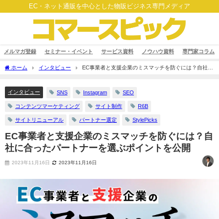
EC・ネット通販を中心とした物販ビジネス専門メディア
メルマガ登録
セミナー・イベント
サービス資料
ノウハウ資料
専門家コラム
ホーム
インタビュー
EC事業者と支援企業のミスマッチを防ぐには？自社に
合ったパートナーを選ぶポイントを公開
インタビュー
SNS
Instagram
SEO
コンテンツマーケティング
サイト制作
R6B
サイトリニューアル
パートナー選定
StylePicks
EC事業者と支援企業のミスマッチを防ぐには？自
社に合ったパートナーを選ぶポイントを公開
2023年11月16日
2023年11月16日