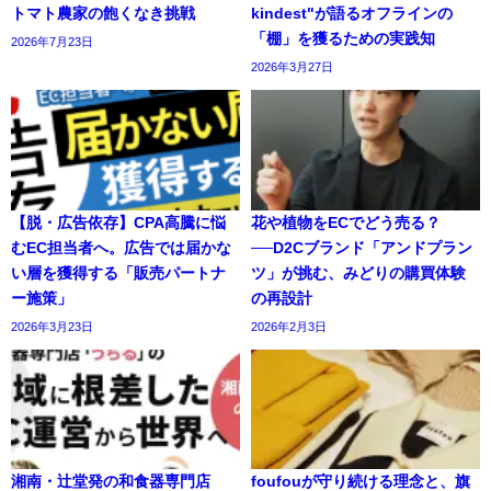
トマト農家の飽くなき挑戦
kindest"が語るオフラインの
「棚」を獲るための実践知
2026年7月23日
2026年3月27日
【脱・広告依存】CPA高騰に悩
花や植物をECでどう売る？
むEC担当者へ。広告では届かな
──D2Cブランド「アンドプラン
い層を獲得する「販売パートナ
ツ」が挑む、みどりの購買体験
ー施策」
の再設計
2026年3月23日
2026年2月3日
湘南・辻堂発の和食器専門店
foufouが守り続ける理念と、旗