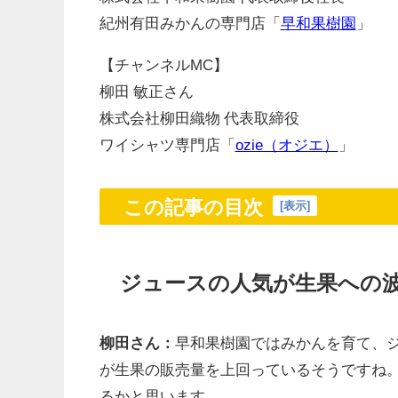
紀州有田みかんの専門店「
早和果樹園
」
【チャンネルMC】
柳田 敏正さん
株式会社柳田織物 代表取締役
ワイシャツ専門店「
ozie（オジエ）
」
この記事の目次
[
表示
]
ジュースの人気が生果への
柳田さん：
早和果樹園ではみかんを育て、
が生果の販売量を上回っているそうですね
るかと思います。