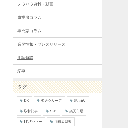
つ
ノウハウ資料・動画
事業者コラム
専門家コラム
業界情報・プレスリリース
用語解説
記事
タグ
け
DX
楽天グループ
越境EC
取材記事
SNS
楽天市場
LINEヤフー
消費者調査