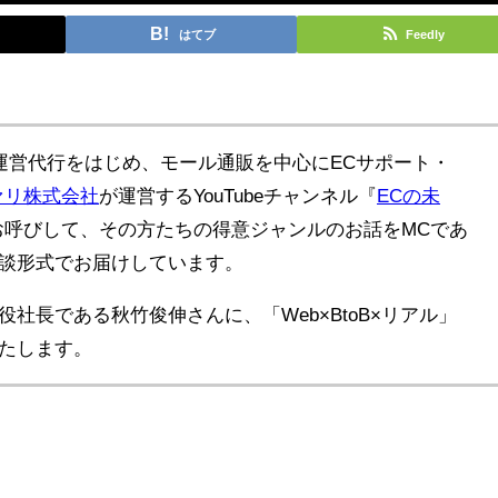
はてブ
Feedly
プ運営代行をはじめ、モール通販を中心にECサポート・
ァリ株式会社
が運営するYouTubeチャンネル『
ECの未
お呼びして、その方たちの得意ジャンルのお話をMCであ
談形式でお届けしています。
社長である秋竹俊伸さんに、「Web×BtoB×リアル」
たします。