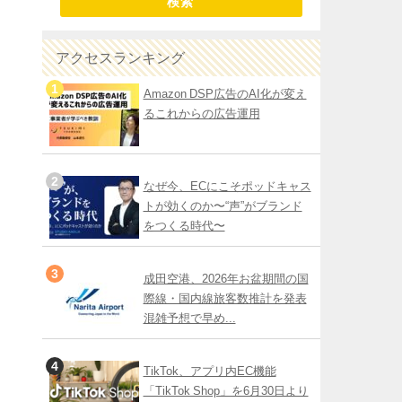
検索
アクセスランキング
Amazon DSP広告のAI化が変え
るこれからの広告運用
なぜ今、ECにこそポッドキャス
トが効くのか〜“声”がブランド
をつくる時代〜
成田空港、2026年お盆期間の国
際線・国内線旅客数推計を発表
混雑予想で早め...
TikTok、アプリ内EC機能
「TikTok Shop」を6月30日より