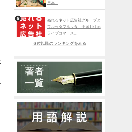
日本...
売れるネット広告社グループと
フルッタフルッタ、中国TikTok
ライブコマース...
６位以降のランキングをみる
立
は
。