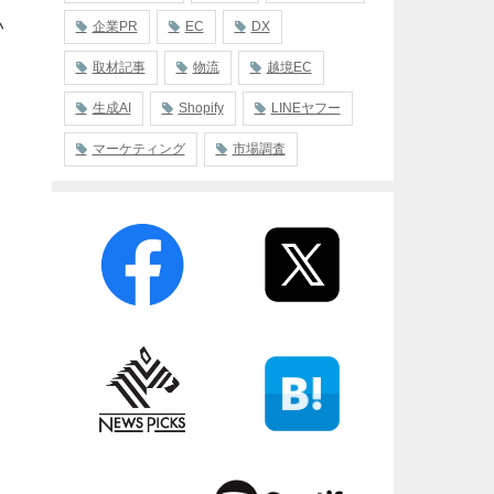
い
企業PR
EC
DX
取材記事
物流
越境EC
生成AI
Shopify
LINEヤフー
マーケティング
市場調査