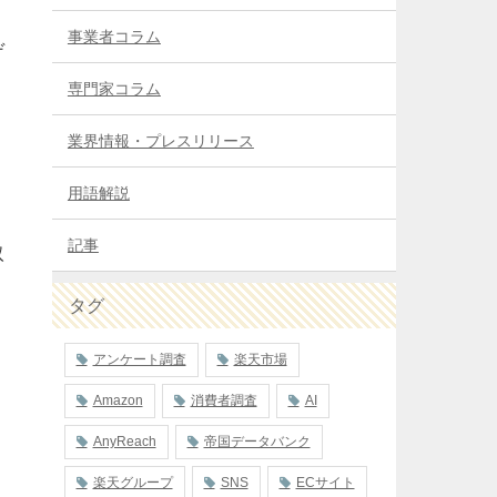
事業者コラム
デ
専門家コラム
業界情報・プレスリリース
用語解説
記事
取
タグ
アンケート調査
楽天市場
Amazon
消費者調査
AI
AnyReach
帝国データバンク
楽天グループ
SNS
ECサイト