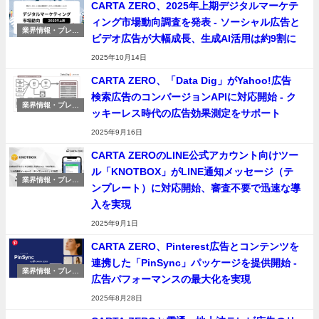
CARTA ZERO、2025年上期デジタルマーケテ
ィング市場動向調査を発表 - ソーシャル広告と
業界情報・プレス
ビデオ広告が大幅成長、生成AI活用は約9割に
リリース
2025年10月14日
CARTA ZERO、「Data Dig」がYahoo!広告
検索広告のコンバージョンAPIに対応開始 - ク
業界情報・プレス
ッキーレス時代の広告効果測定をサポート
リリース
2025年9月16日
CARTA ZEROのLINE公式アカウント向けツー
ル「KNOTBOX」がLINE通知メッセージ（テ
業界情報・プレス
ンプレート）に対応開始、審査不要で迅速な導
リリース
入を実現
2025年9月1日
CARTA ZERO、Pinterest広告とコンテンツを
連携した「PinSync」パッケージを提供開始 -
業界情報・プレス
広告パフォーマンスの最大化を実現
リリース
2025年8月28日