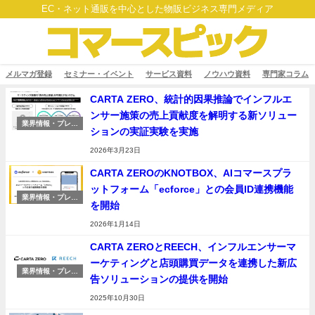
EC・ネット通販を中心とした物販ビジネス専門メディア
メルマガ登録
セミナー・イベント
サービス資料
ノウハウ資料
専門家コラム
CARTA ZERO、統計的因果推論でインフルエ
ンサー施策の売上貢献度を解明する新ソリュー
業界情報・プレス
ションの実証実験を実施
リリース
2026年3月23日
CARTA ZEROのKNOTBOX、AIコマースプラ
ットフォーム「ecforce」との会員ID連携機能
業界情報・プレス
を開始
リリース
2026年1月14日
CARTA ZEROとREECH、インフルエンサーマ
ーケティングと店頭購買データを連携した新広
業界情報・プレス
告ソリューションの提供を開始
リリース
2025年10月30日