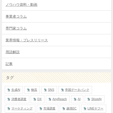
ノウハウ資料・動画
事業者コラム
専門家コラム
業界情報・プレスリリース
用語解説
記事
タグ
生成AI
物流
SNS
帝国データバンク
消費者調査
DX
AnyReach
AI
Shopify
マーケティング
市場調査
越境EC
LINEヤフー