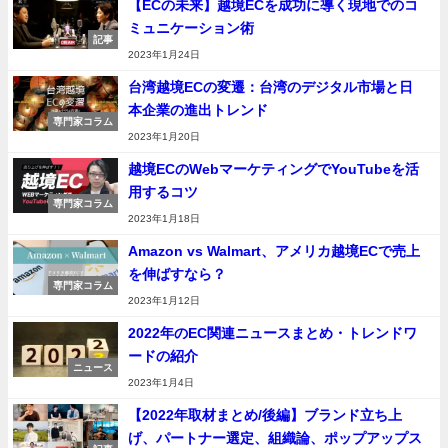
【ECの未来】越境ECを成功に導く現地でのコ
ミュニケーション術
記事
2023年1月24日
台湾越境ECの変遷：台湾のデジタル市場と日
本企業の進出トレンド
専門家コラム
2023年1月20日
越境ECのWebマーケティングでYouTubeを活
用するコツ
専門家コラム
2023年1月18日
Amazon vs Walmart、アメリカ越境ECで売上
を伸ばすなら？
専門家コラム
2023年1月12日
2022年のEC関連ニュースまとめ・トレンドワ
ードの紹介
ニュース
2023年1月4日
【2022年取材まとめ/後編】ブランド立ち上
げ、パートナー選定、組織論、ポップアップス