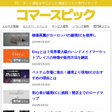
EC・ネット通販を中心とした物販ビジネス専門メディア
メルマガ登録
セミナー・イベント
サービス資料
ノウハウ資料
専門家コラム
物価高騰がヨーロッパの越境ECを後押し
2023年6月30日
ニュース
Etsyとは？世界最大級のハンドメイドマーケッ
トプレイスの特徴や販売方法を解説
専門家コラム
2023年5月16日
ベトナム市場に進出！越境より現地ECがおす
すめの理由とは
専門家コラム
2023年3月15日
初心者が越境ECに挑戦！開店までのロードマ
ップ
専門家コラム
2023年3月3日