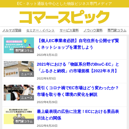
EC・ネット通販を中心とした物販ビジネス専門メディア
メルマガ登録
セミナー・イベント
サービス資料
ノウハウ資料
専門家コラム
【個人EC事業者必読】自宅住所を公開せず賢
くネットショップを運営しよう
専門家コラム
2023年3月31日
2021年における「物販系分野のBtoC-EC」と
「ふるさと納税」の市場規模【2022年８月】
ニュース
2022年9月5日
長引くコロナ禍でEC市場はどう変わったか？
市場を取り巻く環境の変化を解説
ニュース
2022年8月29日
最上級表現の広告に注意！ECにおける景品表
示法との関係
専門家コラム
2022年6月20日