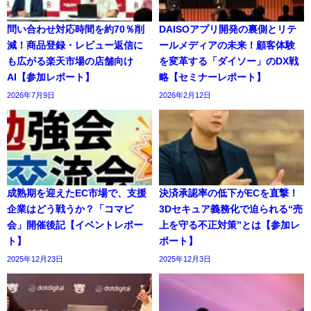
問い合わせ対応時間を約70％削
DAISOアプリ開発の裏側とリテ
減！商品登録・レビュー返信に
ールメディアの未来！顧客体験
も広がる楽天市場の店舗向け
を変革する「ダイソー」のDX戦
AI【参加レポート】
略【セミナーレポート】
2026年7月9日
2026年2月12日
成熟期を迎えたEC市場で、支援
決済承認率の低下がECを直撃！
企業はどう戦うか？「コマピ
3Dセキュア義務化で迫られる“売
会」開催後記【イベントレポー
上を守る不正対策”とは【参加レ
ト】
ポート】
2025年12月23日
2025年12月3日