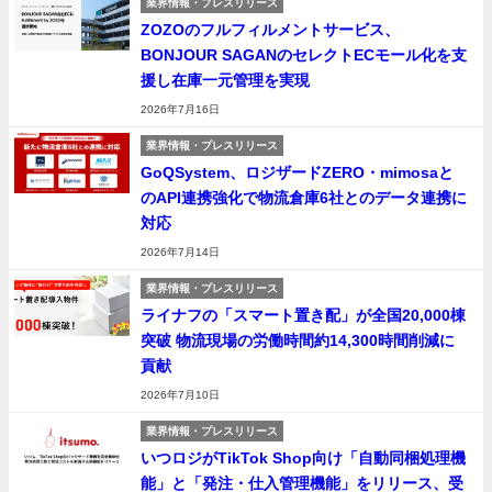
業界情報・プレスリリース
ZOZOのフルフィルメントサービス、
BONJOUR SAGANのセレクトECモール化を支
援し在庫一元管理を実現
2026年7月16日
業界情報・プレスリリース
GoQSystem、ロジザードZERO・mimosaと
のAPI連携強化で物流倉庫6社とのデータ連携に
対応
2026年7月14日
業界情報・プレスリリース
ライナフの「スマート置き配」が全国20,000棟
突破 物流現場の労働時間約14,300時間削減に
貢献
2026年7月10日
業界情報・プレスリリース
いつロジがTikTok Shop向け「自動同梱処理機
能」と「発注・仕入管理機能」をリリース、受