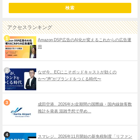
検索
アクセスランキング
Amazon DSP広告のAI化が変えるこれからの広告運
用
なぜ今、ECにこそポッドキャストが効くの
か〜“声”がブランドをつくる時代〜
成田空港、2026年お盆期間の国際線・国内線旅客数
推計を発表 混雑予想で早め...
スマレジ、2026年11月開始の新免税制度「リファン