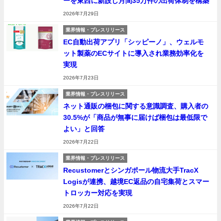
ーを東西に新設し月間35万件の出荷体制を構築
2026年7月29日
業界情報・プレスリリース
EC自動出荷アプリ「シッピーノ」、ウェルモ
ット製薬のECサイトに導入され業務効率化を
実現
2026年7月23日
業界情報・プレスリリース
ネット通販の梱包に関する意識調査、購入者の
30.5%が「商品が無事に届けば梱包は最低限で
よい」と回答
2026年7月22日
業界情報・プレスリリース
Recustomerとシンガポール物流大手TracX
Logisが連携、越境EC返品の自宅集荷とスマー
トロッカー対応を実現
2026年7月22日