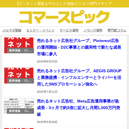
EC・ネット通販を中心とした物販ビジネス専門メディア
メルマガ登録
セミナー・イベント
サービス資料
ノウハウ資料
専門家コラム
売れるネット広告社グループ、Pinterest広告
の運用開始 - D2C事業との親和性で新たな成長
業界情報・プレス
市場に参入
リリース
2025年8月25日
売れるネット広告社グループ、AEGIS GROUP
と業務提携 - インフルエンサーとライバーを活
業界情報・プレス
用したSNSプロモーション強化へ
リリース
2025年7月11日
売れるネット広告社、Meta広告運用事業が急
成長 - 3ヶ月で約3倍に拡大し月間1,000万円突
業界情報・プレス
破
リリース
2025年5月28日