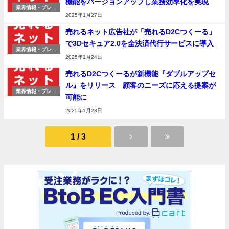
機能をバージョンアップし業務効率化を実現
業界情報・プレス
リリース
2025年1月27日
売れるネット広告社が「売れるD2Cつくーる」
で3Dセキュア2.0を全決済代行サービスに導入
業界情報・プレス
リリース
2025年1月24日
売れるD2Cつくーるが新機能『ダブルアップセ
ル』をリリース 顧客のニーズに応える提案が
業界情報・プレス
可能に
リリース
2025年1月23日
1 / 3