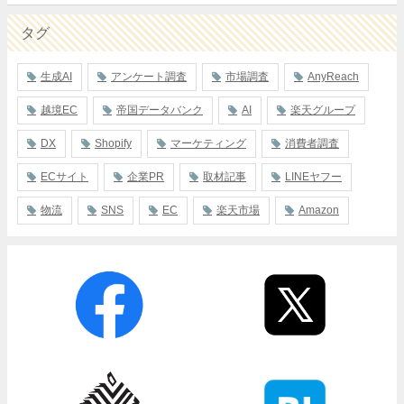
タグ
生成AI
アンケート調査
市場調査
AnyReach
越境EC
帝国データバンク
AI
楽天グループ
DX
Shopify
マーケティング
消費者調査
ECサイト
企業PR
取材記事
LINEヤフー
物流
SNS
EC
楽天市場
Amazon