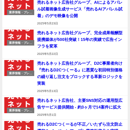
売れるネット広告社グループ、AIによるアパレ
ル試着画像生成サービス「売れるAIアパレル試
業界情報・プレス
着」のデモ映像を公開
リリース
2025年5月23日
売れるネット広告社グループ、完全成果報酬型
提携媒体が500社突破！15年の実績で広告イン
業界情報・プレス
フラを変革
リリース
2025年5月22日
売れるネット広告社グループ、D2C事業者向け
『売れるD2Cつくーる』に悪質な初回特別価格
業界情報・プレス
の繰り返し注文をブロックする革新ロジックを
リリース
実装
2025年5月13日
売れるネット広告社、主要SNS対応の運用型広
告サービス提供開始 - 約3ヶ月で14案件に拡大
業界情報・プレス
リリース
2025年5月1日
売れるD2Cつくーるが不正／いたずら注文防止