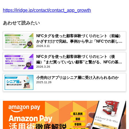
https://iridge.jp/contact/contact_app_growth
あわせて読みたい
NFCタグを使った顧客体験づくりのヒント（前編）
かざすだけで完結。事例から学ぶ「NFCでの新しい
2026.3.11
購買体験」の作り方
NFCタグを使った顧客体験づくりのヒント（後
編）"まだ買っていない顧客"と繋がる、NFCの基礎
2026.3.26
知識とOMO戦略
小売向けアプリはシニア層に受け入れられるのか
2025.11.26