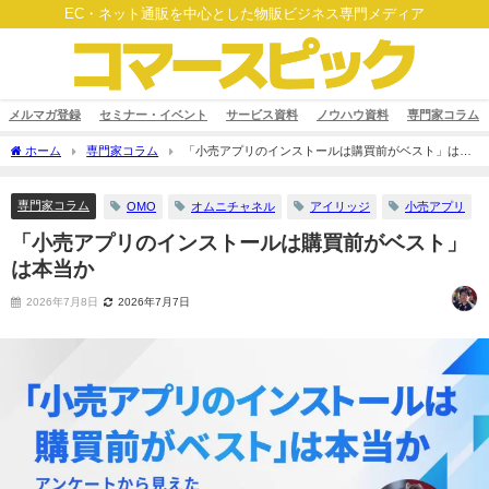
EC・ネット通販を中心とした物販ビジネス専門メディア
メルマガ登録
セミナー・イベント
サービス資料
ノウハウ資料
専門家コラム
ホーム
専門家コラム
「小売アプリのインストールは購買前がベスト」は本
当か
専門家コラム
OMO
オムニチャネル
アイリッジ
小売アプリ
「小売アプリのインストールは購買前がベスト」
は本当か
2026年7月8日
2026年7月7日