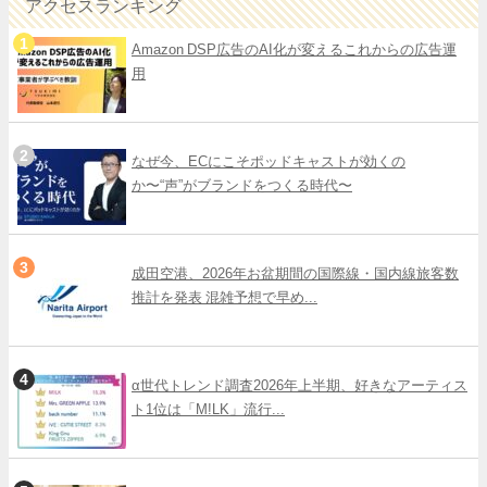
アクセスランキング
Amazon DSP広告のAI化が変えるこれからの広告運
用
なぜ今、ECにこそポッドキャストが効くの
か〜“声”がブランドをつくる時代〜
成田空港、2026年お盆期間の国際線・国内線旅客数
推計を発表 混雑予想で早め...
α世代トレンド調査2026年上半期、好きなアーティス
ト1位は「M!LK」流行...