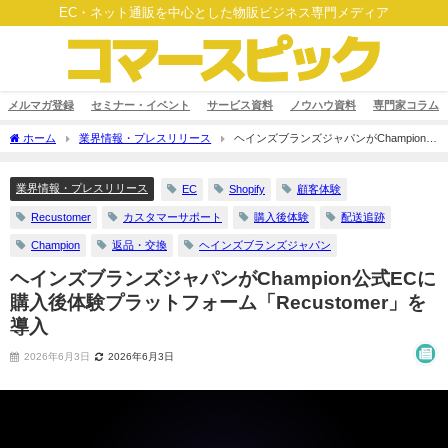
EC・ネット通販を中心とした物販ビジネス専門メディア
メルマガ登録
セミナー・イベント
サービス資料
ノウハウ資料
専門家コラム
ホーム
業界情報・プレスリリース
ヘインズブランズジャパンがChampion公
式ECに購入後体験プラットフォーム「Recustomer」を導入
業界情報・プレスリリース
EC
Shopify
顧客体験
Recustomer
カスタマーサポート
購入後体験
配送追跡
Champion
返品・交換
ヘインズブランズジャパン
ヘインズブランズジャパンがChampion公式ECに
購入後体験プラットフォーム「Recustomer」を
導入
2026年6月3日
2026年6月3日