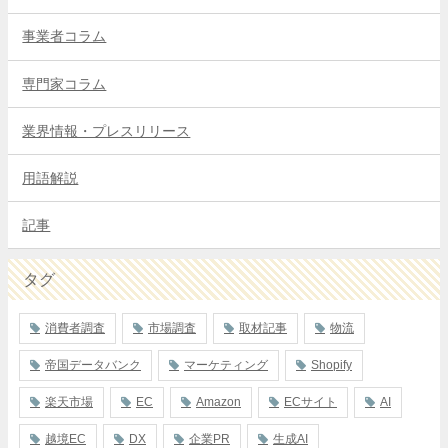
事業者コラム
専門家コラム
業界情報・プレスリリース
用語解説
記事
タグ
消費者調査
市場調査
取材記事
物流
帝国データバンク
マーケティング
Shopify
楽天市場
EC
Amazon
ECサイト
AI
越境EC
DX
企業PR
生成AI