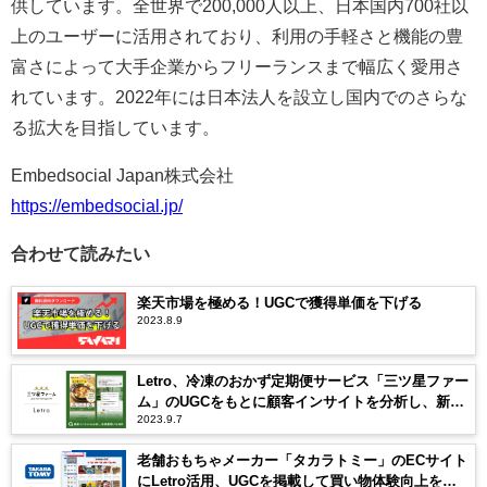
供しています。全世界で200,000人以上、日本国内700社以
上のユーザーに活用されており、利用の手軽さと機能の豊
富さによって大手企業からフリーランスまで幅広く愛用さ
れています。2022年には日本法人を設立し国内でのさらな
る拡大を目指しています。
Embedsocial Japan株式会社
https://embedsocial.jp/
合わせて読みたい
楽天市場を極める！UGCで獲得単価を下げる
2023.8.9
Letro、冷凍のおかず定期便サービス「三ツ星ファー
ム」のUGCをもとに顧客インサイトを分析し、新規
2023.9.7
獲得LPの制作・運用を支援 既存LPと比較して
CVR1.3倍・CPA27％の改善に成功
老舗おもちゃメーカー「タカラトミー」のECサイト
にLetro活用、UGCを掲載して買い物体験向上を狙