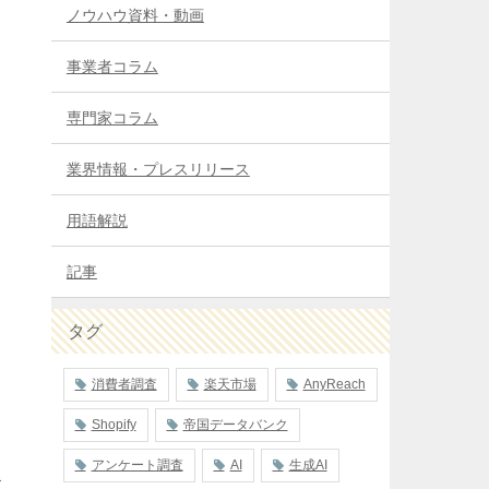
ノウハウ資料・動画
事業者コラム
専門家コラム
業界情報・プレスリリース
用語解説
記事
タグ
て
消費者調査
楽天市場
AnyReach
Shopify
帝国データバンク
アンケート調査
AI
生成AI
だ