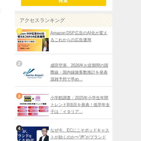
検索
用
アクセスランキング
Amazon DSP広告のAI化が変え
るこれからの広告運用
成田空港、2026年お盆期間の国
際線・国内線旅客数推計を発表
混雑予想で早め...
小学館調査：2025年小学生年間
トレンド8項目を発表！低学年女
子は「イタリア...
なぜ今、ECにこそポッドキャス
トが効くのか〜“声”がブランド