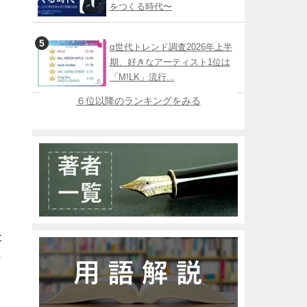
をつくる時代〜
α世代トレンド調査2026年上半
期、好きなアーティスト1位は
「M!LK」流行...
６位以降のランキングをみる
た
の