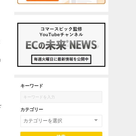
献
に
ョ
キーワード
を
カテゴリー