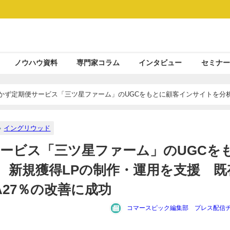
ノウハウ資料
専門家コラム
インタビュー
セミナー
のおかず定期便サービス「三ツ星ファーム」のUGCをもとに顧客インサイトを分
.3倍・CPA27％の改善に成功
イングリウッド
便サービス「三ツ星ファーム」のUGCを
、新規獲得LPの制作・運用を支援 既
PA27％の改善に成功
コマースピック編集部 プレス配信