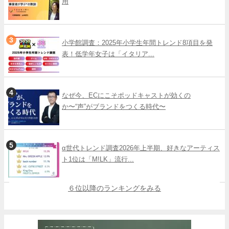
用
小学館調査：2025年小学生年間トレンド8項目を発
表！低学年女子は「イタリア...
なぜ今、ECにこそポッドキャストが効くの
か〜“声”がブランドをつくる時代〜
α世代トレンド調査2026年上半期、好きなアーティス
ト1位は「M!LK」流行...
６位以降のランキングをみる