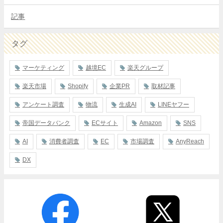
記事
タグ
マーケティング
越境EC
楽天グループ
楽天市場
Shopify
企業PR
取材記事
アンケート調査
物流
生成AI
LINEヤフー
帝国データバンク
ECサイト
Amazon
SNS
AI
消費者調査
EC
市場調査
AnyReach
DX