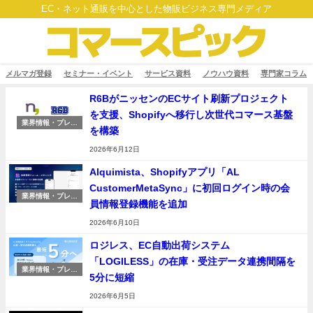
EC・ネット通販を中心とした物販ビジネス専門メディア
メルマガ登録
セミナー・イベント
サービス資料
ノウハウ資料
専門家コラム
R6BがニッセンのECサイト刷新プロジェクト
を支援、Shopifyへ移行し次世代コマース基盤
業界情報・プレス
を構築
リリース
2026年6月12日
Alquimista、Shopifyアプリ「AL
CustomerMetaSync」に初回ログイン時の会
業界情報・プレス
員情報登録機能を追加
リリース
2026年6月10日
ロジレス、EC自動出荷システム
「LOGILESS」の在庫・受注データ連携間隔を
業界情報・プレス
5分に短縮
リリース
2026年6月5日