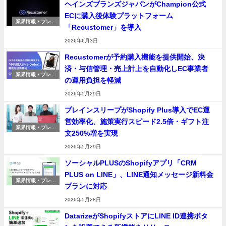
ヘインズブランズジャパンがChampion公式
ECに購入後体験プラットフォーム
業界情報・プレス
「Recustomer」を導入
リリース
2026年6月3日
Recustomerが予約購入機能を提供開始、決
済・与信管理・売上計上を自動化しEC事業者
業界情報・プレス
の運用負担を軽減
リリース
2026年5月29日
ブレインスリープがShopify Plus導入でEC運
営効率化、施策実行スピード2.5倍・ギフト注
業界情報・プレス
文250%増を実現
リリース
2026年5月29日
ソーシャルPLUSのShopifyアプリ「CRM
PLUS on LINE」、LINE通知メッセージ新料金
業界情報・プレス
プランに対応
リリース
2026年5月28日
DatarizeがShopifyストアにLINE ID連携ボタ