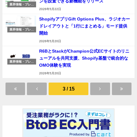
ンを設置できる新機能をリリース
業界情報・プレス
リリース
2026年5月22日
ShopifyアプリGift Options Plus、ラジオカー
ドレイアウトと「1行にまとめる」モード提供
業界情報・プレス
開始
リリース
2026年5月20日
R6BとStackがChampion公式ECサイトのリニ
ューアルを共同支援、Shopify基盤で統合的な
業界情報・プレス
OMO体験を実現
リリース
2026年5月20日
3 / 15