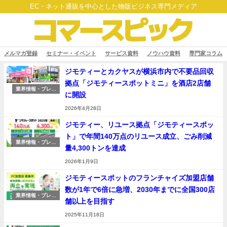
EC・ネット通販を中心とした物販ビジネス専門メディア
メルマガ登録
セミナー・イベント
サービス資料
ノウハウ資料
専門家コラム
ジモティーとカクヤスが横浜市内で不要品回収
拠点「ジモティースポットミニ」を酒店2店舗
業界情報・プレス
に開設
リリース
2026年4月28日
ジモティー、リユース拠点「ジモティースポッ
ト」で年間140万点のリユース成立、ごみ削減
業界情報・プレス
量4,300トンを達成
リリース
2026年1月9日
ジモティースポットのフランチャイズ加盟店舗
数が1年で6倍に急増、2030年までに全国300店
業界情報・プレス
舗以上を目指す
リリース
2025年11月18日