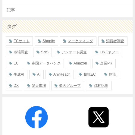
記事
タグ
ECサイト
Shopify
マーケティング
消費者調査
市場調査
SNS
アンケート調査
LINEヤフー
EC
帝国データバンク
Amazon
企業PR
生成AI
AI
AnyReach
越境EC
物流
DX
楽天市場
楽天グループ
取材記事