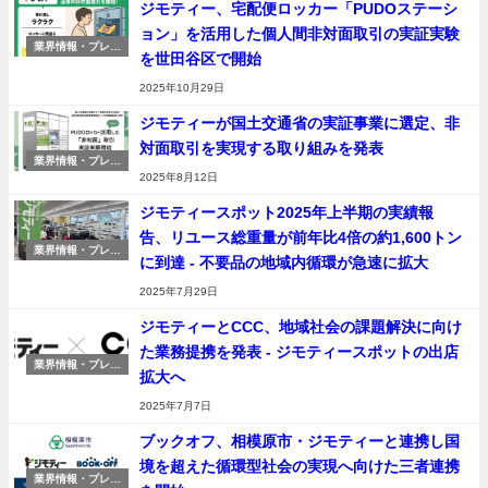
ジモティー、宅配便ロッカー「PUDOステーシ
ョン」を活用した個人間非対面取引の実証実験
業界情報・プレス
を世田谷区で開始
リリース
2025年10月29日
ジモティーが国土交通省の実証事業に選定、非
対面取引を実現する取り組みを発表
業界情報・プレス
リリース
2025年8月12日
ジモティースポット2025年上半期の実績報
告、リユース総重量が前年比4倍の約1,600トン
業界情報・プレス
に到達 - 不要品の地域内循環が急速に拡大
リリース
2025年7月29日
ジモティーとCCC、地域社会の課題解決に向け
た業務提携を発表 - ジモティースポットの出店
業界情報・プレス
拡大へ
リリース
2025年7月7日
ブックオフ、相模原市・ジモティーと連携し国
境を超えた循環型社会の実現へ向けた三者連携
業界情報・プレス