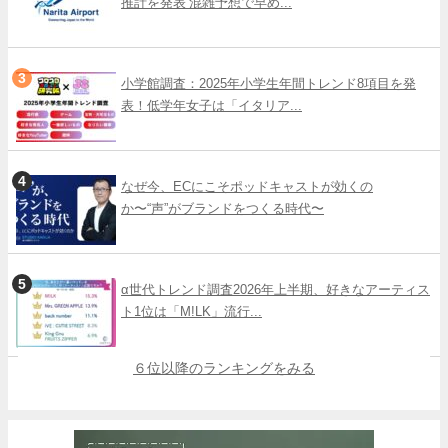
推計を発表 混雑予想で早め...
小学館調査：2025年小学生年間トレンド8項目を発
表！低学年女子は「イタリア...
なぜ今、ECにこそポッドキャストが効くの
か〜“声”がブランドをつくる時代〜
α世代トレンド調査2026年上半期、好きなアーティス
ト1位は「M!LK」流行...
６位以降のランキングをみる