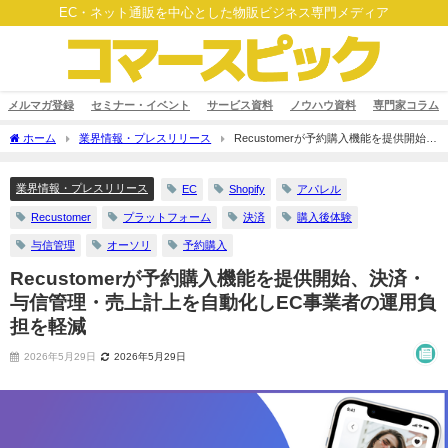
EC・ネット通販を中心とした物販ビジネス専門メディア
メルマガ登録
セミナー・イベント
サービス資料
ノウハウ資料
専門家コラム
ホーム
業界情報・プレスリリース
Recustomerが予約購入機能を提供開始、
決済・与信管理・売上計上を自動化しEC事業者の運用負担を軽減
業界情報・プレスリリース
EC
Shopify
アパレル
Recustomer
プラットフォーム
決済
購入後体験
与信管理
オーソリ
予約購入
Recustomerが予約購入機能を提供開始、決済・
与信管理・売上計上を自動化しEC事業者の運用負
担を軽減
2026年5月29日
2026年5月29日