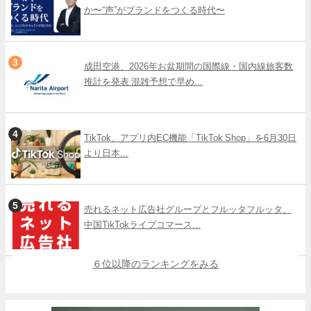
か〜“声”がブランドをつくる時代〜
成田空港、2026年お盆期間の国際線・国内線旅客数
推計を発表 混雑予想で早め...
TikTok、アプリ内EC機能「TikTok Shop」を6月30日
より日本...
売れるネット広告社グループとフルッタフルッタ、
中国TikTokライブコマース...
６位以降のランキングをみる