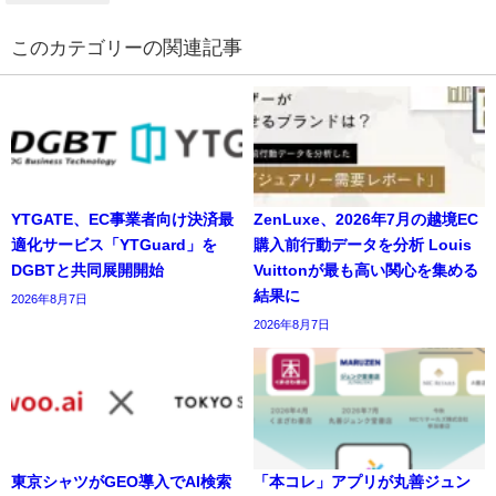
の関連記事
YTGATE、EC事業者向け決済最
ZenLuxe、2026年7月の越境EC
適化サービス「YTGuard」を
購入前行動データを分析 Louis
DGBTと共同展開開始
Vuittonが最も高い関心を集める
結果に
2026年8月7日
2026年8月7日
東京シャツがGEO導入でAI検索
「本コレ」アプリが丸善ジュン