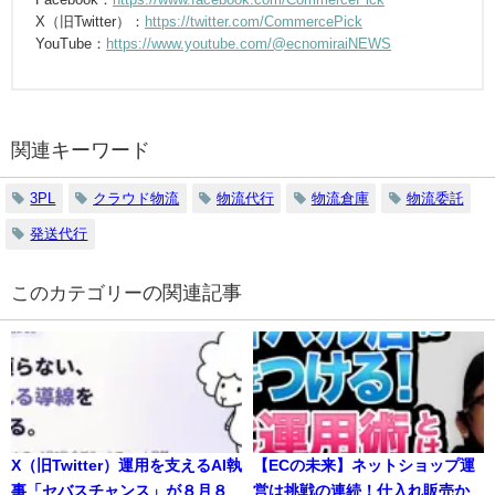
X（旧Twitter）：
https://twitter.com/CommercePick
YouTube：
https://www.youtube.com/@ecnomiraiNEWS
関連キーワード
3PL
クラウド物流
物流代行
物流倉庫
物流委託
発送代行
の関連記事
X（旧Twitter）運用を支えるAI執
【ECの未来】ネットショップ運
事「セバスチャンス」が８月８
営は挑戦の連続！仕入れ販売か