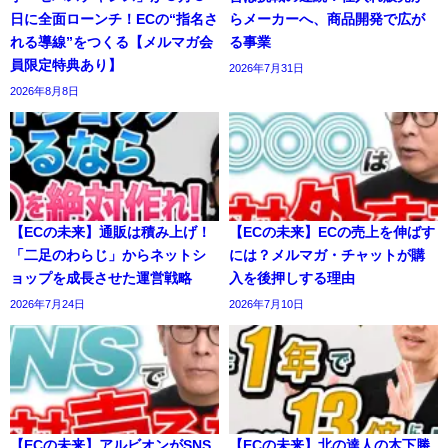
日に全面ローンチ！ECの“指名さ
らメーカーへ、商品開発で広が
れる導線”をつくる【メルマガ会
る事業
員限定特典あり】
2026年7月31日
2026年8月8日
【ECの未来】通販は積み上げ！
【ECの未来】ECの売上を伸ばす
「二足のわらじ」からネットシ
には？メルマガ・チャットが購
ョップを成長させた運営戦略
入を後押しする理由
2026年7月24日
2026年7月10日
【ECの未来】アルビオンがSNS
【ECの未来】北の達人の木下勝