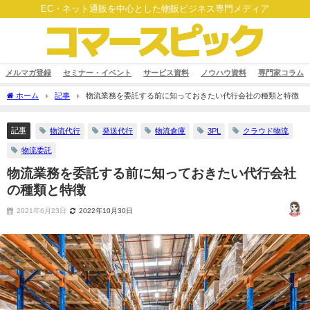
EC・ネット通販を中心とした物販ビジネス専門メディア
メルマガ登録
セミナー・イベント
サービス資料
ノウハウ資料
専門家コラム
ホーム
記事
物流業務を委託する前に知っておきたい代行会社の種類と特徴
記事
物流代行
発送代行
物流倉庫
3PL
クラウド物流
物流委託
物流業務を委託する前に知っておきたい代行会社
の種類と特徴
2021年6月23日
2022年10月30日