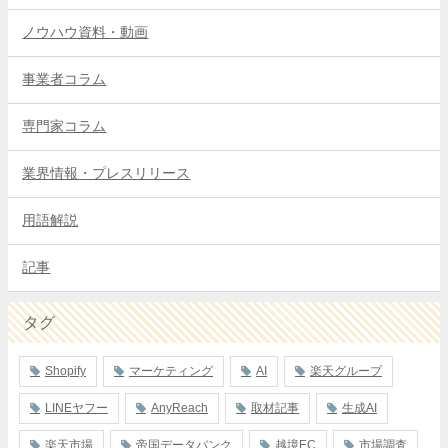
ノウハウ資料・動画
事業者コラム
専門家コラム
業界情報・プレスリリース
用語解説
記事
タグ
Shopify
マーケティング
AI
楽天グループ
LINEヤフー
AnyReach
取材記事
生成AI
楽天市場
帝国データバンク
越境EC
市場調査