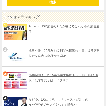
検索
アクセスランキング
Amazon DSP広告のAI化が変えるこれからの広告運
用
成田空港、2026年お盆期間の国際線・国内線旅客数
推計を発表 混雑予想で早め...
小学館調査：2025年小学生年間トレンド8項目を発
表！低学年女子は「イタリア...
なぜ今、ECにこそポッドキャストが効くの
か〜“声”がブランドをつくる時代〜