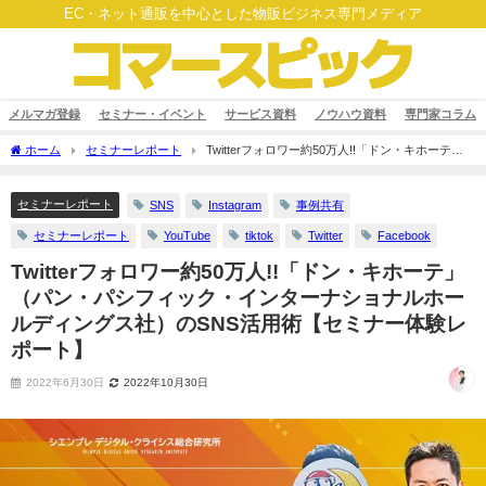
EC・ネット通販を中心とした物販ビジネス専門メディア
メルマガ登録
セミナー・イベント
サービス資料
ノウハウ資料
専門家コラム
ホーム
セミナーレポート
Twitterフォロワー約50万人!!「ドン・キホーテ」
（パン・パシフィック・インターナショナルホールディングス社）のSNS活用術【セ
ミナー体験レポート】
セミナーレポート
SNS
Instagram
事例共有
セミナーレポート
YouTube
tiktok
Twitter
Facebook
Twitterフォロワー約50万人!!「ドン・キホーテ」
（パン・パシフィック・インターナショナルホー
ルディングス社）のSNS活用術【セミナー体験レ
ポート】
2022年6月30日
2022年10月30日