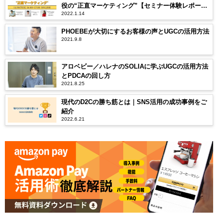
役の“正直マーケティング”【セミナー体験レポー
2022.1.14
ト】
PHOEBEが大切にするお客様の声とUGCの活用方法
2021.9.8
アロベビー／ハレナのSOLIAに学ぶUGCの活用方法
とPDCAの回し方
2021.8.25
現代のD2Cの勝ち筋とは｜SNS活用の成功事例をご
紹介
2022.6.21