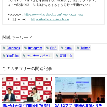
のディレクションなどを担当する。独立後は、主にオウンドメデ
ィアの記事企画・作成案件をさまざまな分野で手掛けている。
Facebook：
https://www.facebook.com/ikue.kawamura
X（旧Twitter）：
https://twitter.com/unohude
関連キーワード
Facebook
Instagram
SNS
tiktok
Twitter
YouTube
セミナーレポート
事例共有
の関連記事
問い合わせ対応時間を約70％削
DAISOアプリ開発の裏側とリテ