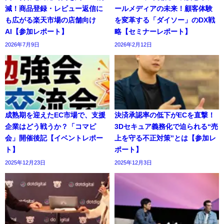
減！商品登録・レビュー返信に
ールメディアの未来！顧客体験
も広がる楽天市場の店舗向け
を変革する「ダイソー」のDX戦
AI【参加レポート】
略【セミナーレポート】
2026年7月9日
2026年2月12日
成熟期を迎えたEC市場で、支援
決済承認率の低下がECを直撃！
企業はどう戦うか？「コマピ
3Dセキュア義務化で迫られる“売
会」開催後記【イベントレポー
上を守る不正対策”とは【参加レ
ト】
ポート】
2025年12月23日
2025年12月3日