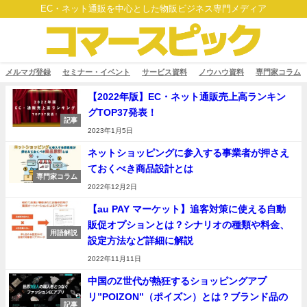
EC・ネット通販を中心とした物販ビジネス専門メディア
メルマガ登録
セミナー・イベント
サービス資料
ノウハウ資料
専門家コラム
【2022年版】EC・ネット通販売上高ランキン
グTOP37発表！
記事
2023年1月5日
ネットショッピングに参入する事業者が押さえ
ておくべき商品設計とは
専門家コラム
2022年12月2日
【au PAY マーケット】追客対策に使える自動
販促オプションとは？シナリオの種類や料金、
用語解説
設定方法など詳細に解説
2022年11月11日
中国のZ世代が熱狂するショッピングアプ
リ”POIZON”（ポイズン）とは？ブランド品の
記事