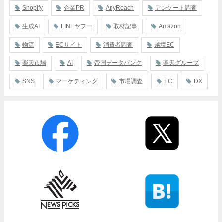
Shopify
企業PR
AnyReach
アンケート調査
生成AI
LINEヤフー
取材記事
Amazon
物流
ECサイト
消費者調査
越境EC
楽天市場
AI
帝国データバンク
楽天グループ
SNS
マーケティング
市場調査
EC
DX