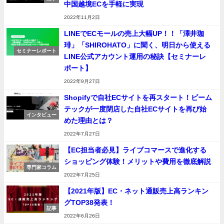
中国越境ECを手軽に実現
2022年11月2日
LINEでECモールの売上大幅UP！！「澤井珈
琲」「SHIROHATO」に聞く、明日から使える
セミナーレポート
LINE公式アカウント運用の秘訣【セミナーレ
ポート】
2022年9月27日
Shopifyで自社ECサイトを再スタート！ビーム
テックが一度閉店した自社ECサイトを再び始
インタビュー
めた理由とは？
2022年7月27日
【EC担当者必見】ライブコマースで進化する
ショッピング体験！メリットや費用を徹底解説
専門家コラム
2022年7月25日
【2021年版】EC・ネット通販売上高ランキン
グTOP38発表！
記事
2022年6月26日