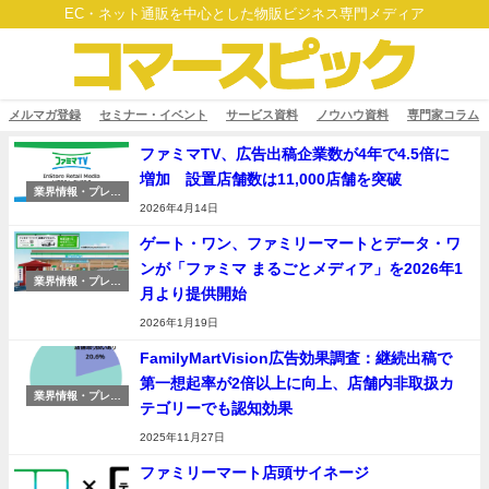
EC・ネット通販を中心とした物販ビジネス専門メディア
メルマガ登録
セミナー・イベント
サービス資料
ノウハウ資料
専門家コラム
ファミマTV、広告出稿企業数が4年で4.5倍に
増加 設置店舗数は11,000店舗を突破
業界情報・プレス
リリース
2026年4月14日
ゲート・ワン、ファミリーマートとデータ・ワ
ンが「ファミマ まるごとメディア」を2026年1
業界情報・プレス
月より提供開始
リリース
2026年1月19日
FamilyMartVision広告効果調査：継続出稿で
第一想起率が2倍以上に向上、店舗内非取扱カ
業界情報・プレス
テゴリーでも認知効果
リリース
2025年11月27日
ファミリーマート店頭サイネージ