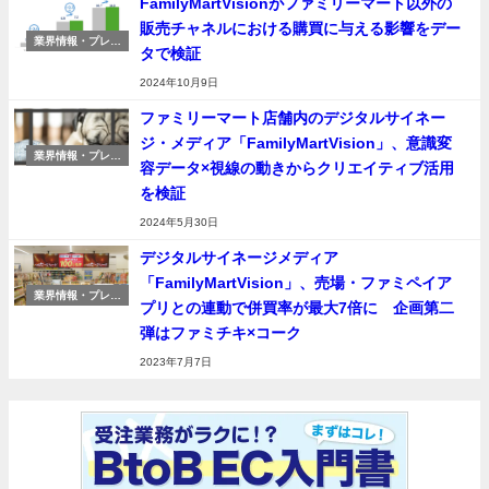
FamilyMartVisionがファミリーマート以外の
販売チャネルにおける購買に与える影響をデー
業界情報・プレス
タで検証
リリース
2024年10月9日
ファミリーマート店舗内のデジタルサイネー
ジ・メディア「FamilyMartVision」、意識変
業界情報・プレス
容データ×視線の動きからクリエイティブ活用
リリース
を検証
2024年5月30日
デジタルサイネージメディア
「FamilyMartVision」、売場・ファミペイア
業界情報・プレス
プリとの連動で併買率が最大7倍に 企画第二
リリース
弾はファミチキ×コーク
2023年7月7日