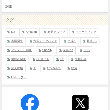
記事
タグ
DX
Amazon
楽天グループ
マーケティング
市場調査
帝国データバンク
生成AI
越境EC
アンケート調査
Shopify
企業PR
SNS
消費者調査
ECサイト
EC
取材記事
楽天市場
AI
AnyReach
物流
LINEヤフー