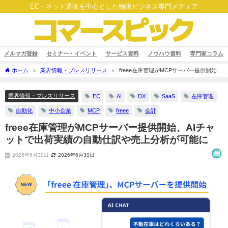
EC・ネット通販を中心とした物販ビジネス専門メディア
メルマガ登録
セミナー・イベント
サービス資料
ノウハウ資料
専門家コラム
ホーム
業界情報・プレスリリース
freee在庫管理がMCPサーバー提供開始、
AIチャットで出荷実績の自動仕訳や売上分析が可能に
業界情報・プレスリリース
EC
AI
DX
SaaS
在庫管理
自動化
中小企業
MCP
freee
会計
freee在庫管理がMCPサーバー提供開始、AIチャ
ットで出荷実績の自動仕訳や売上分析が可能に
2026年6月30日
2026年6月30日