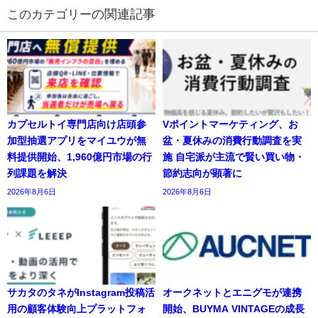
の関連記事
カプセルトイ専門店向け店頭参
Vポイントマーケティング、お
加型抽選アプリをマイユウが無
盆・夏休みの消費行動調査を実
料提供開始、1,960億円市場の行
施 自宅派が主流で賢い買い物・
列課題を解決
節約志向が顕著に
2026年8月6日
2026年8月6日
サカタのタネがInstagram投稿活
オークネットとエニグモが連携
用の顧客体験向上プラットフォ
開始、BUYMA VINTAGEの成長