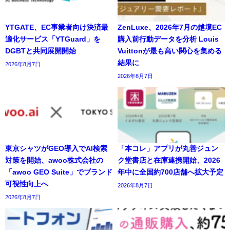
YTGATE、EC事業者向け決済最
ZenLuxe、2026年7月の越境EC
適化サービス「YTGuard」を
購入前行動データを分析 Louis
DGBTと共同展開開始
Vuittonが最も高い関心を集める
結果に
2026年8月7日
2026年8月7日
東京シャツがGEO導入でAI検索
「本コレ」アプリが丸善ジュン
対策を開始、awoo株式会社の
ク堂書店と在庫連携開始、2026
「awoo GEO Suite」でブランド
年中に全国約700店舗へ拡大予定
可視性向上へ
2026年8月7日
2026年8月7日