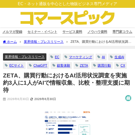
EC・ネット通販を中心とした物販ビジネス専門メディア
メルマガ登録
セミナー・イベント
サービス資料
ノウハウ資料
専門家コラム
ホーム
業界情報・プレスリリース
ZETA、購買行動におけるAI活用状況調査
を実施 約3人に1人がAIで情報収集、比較・整理支援に期待
業界情報・プレスリリース
EC
マーケティング
AI
生成AI
ECサイト
ChatGPT
顧客体験
ZETA
購買行動
CX
ZETA、購買行動におけるAI活用状況調査を実施
約3人に1人がAIで情報収集、比較・整理支援に期
待
2026年6月30日
2026年6月30日