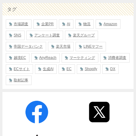
タグ
市場調査
企業PR
AI
物流
Amazon
SNS
アンケート調査
楽天グループ
帝国データバンク
楽天市場
LINEヤフー
越境EC
AnyReach
マーケティング
消費者調査
ECサイト
生成AI
EC
Shopify
DX
取材記事