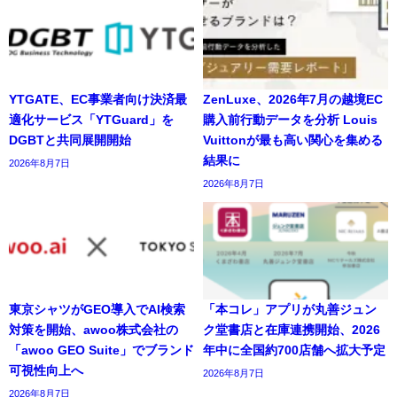
YTGATE、EC事業者向け決済最
ZenLuxe、2026年7月の越境EC
適化サービス「YTGuard」を
購入前行動データを分析 Louis
DGBTと共同展開開始
Vuittonが最も高い関心を集める
結果に
2026年8月7日
2026年8月7日
東京シャツがGEO導入でAI検索
「本コレ」アプリが丸善ジュン
対策を開始、awoo株式会社の
ク堂書店と在庫連携開始、2026
「awoo GEO Suite」でブランド
年中に全国約700店舗へ拡大予定
可視性向上へ
2026年8月7日
2026年8月7日