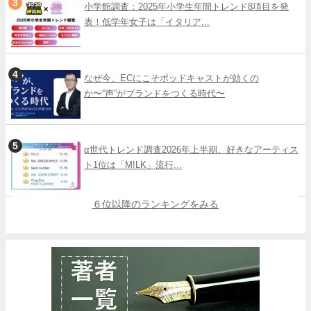
小学館調査：2025年小学生年間トレンド8項目を発
表！低学年女子は「イタリア...
なぜ今、ECにこそポッドキャストが効くの
か〜“声”がブランドをつくる時代〜
α世代トレンド調査2026年上半期、好きなアーティス
ト1位は「M!LK」流行...
６位以降のランキングをみる