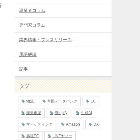
各
事業者コラム
専門家コラム
業界情報・プレスリリース
用語解説
記事
タグ
物流
帝国データバンク
EC
楽天市場
Shopify
生成AI
マーケティング
Amazon
DX
越境EC
LINEヤフー