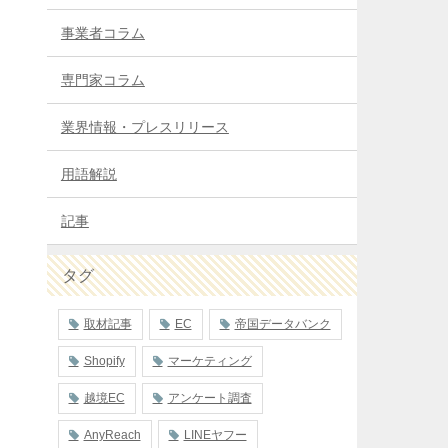
事業者コラム
専門家コラム
業界情報・プレスリリース
用語解説
記事
タグ
取材記事
EC
帝国データバンク
Shopify
マーケティング
越境EC
アンケート調査
AnyReach
LINEヤフー