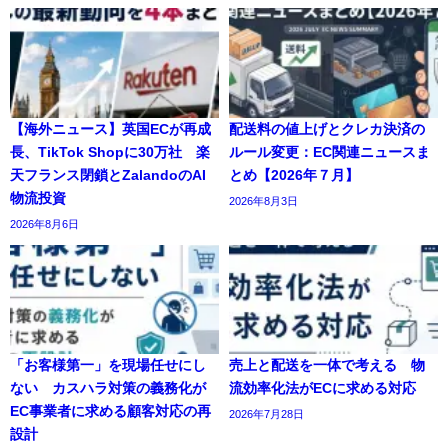
【海外ニュース】英国ECが再成
配送料の値上げとクレカ決済の
長、TikTok Shopに30万社 楽
ルール変更：EC関連ニュースま
天フランス閉鎖とZalandoのAI
とめ【2026年７月】
物流投資
2026年8月3日
2026年8月6日
「お客様第一」を現場任せにし
売上と配送を一体で考える 物
ない カスハラ対策の義務化が
流効率化法がECに求める対応
EC事業者に求める顧客対応の再
2026年7月28日
設計