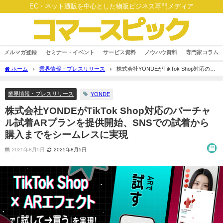
EC・ネット通販を中心とした物販ビジネス専門メディア
メルマガ登録
セミナー・イベント
サービス資料
ノウハウ資料
専門家コラム
ホーム
業界情報・プレスリリース
株式会社YONDEがTikTok Shop対応のバ
ーチャル試着ARプランを提供開始、SNSでの試着から購入までをシームレスに実現
業界情報・プレスリリース
YONDE
株式会社YONDEがTikTok Shop対応のバーチャ
ル試着ARプランを提供開始、SNSでの試着から
購入までをシームレスに実現
2025年8月5日
2025年8月5日