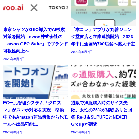
東京シャツがGEO導入でAI検索
「本コレ」アプリが丸善ジュン
対策を開始、awoo株式会社の
ク堂書店と在庫連携開始、2026
「awoo GEO Suite」でブランド
年中に全国約700店舗へ拡大予定
可視性向上へ
2026年8月7日
2026年8月7日
EC一元管理システム「クロス
通販で洋服購入時のサイズ失
マ」がスマホ対応を実現、移動
敗、女性の75%が経験ありと回
中でもAmazon商品情報から他モ
答 Re-J＆SUPUREとNEXER
ールへ出品可能に
Groupが調査
2026年8月7日
2026年8月7日