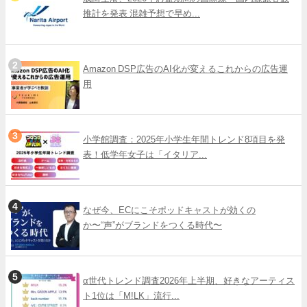
推計を発表 混雑予想で早め...
Amazon DSP広告のAI化が変えるこれからの広告運
用
小学館調査：2025年小学生年間トレンド8項目を発
表！低学年女子は「イタリア...
なぜ今、ECにこそポッドキャストが効くの
か〜“声”がブランドをつくる時代〜
α世代トレンド調査2026年上半期、好きなアーティス
ト1位は「M!LK」流行...