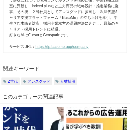
で多岐にわたって採用コンサルタントを務めた後、事業戦略企画
室に異動し、indeed plusなど主力商品の戦略設計・推進業務に従
事。その後、２号社員としてアレスグッドに参画し、次世代型キ
ャリア支援プラットフォーム「BaseMe」の立ち上げを牽引。学
生含む求職者対応、採用企業双方の課題解決に奔走し、最新のキ
ャリア・採用トレンドに精通。
好きなAIはCursorとGensparkです。
サービスURL：
https://lp.baseme.app/company
関連キーワード
Z世代
アレスグッド
人材採用
の関連記事