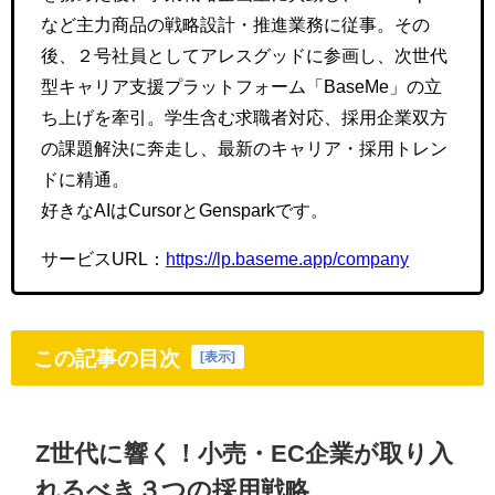
など主力商品の戦略設計・推進業務に従事。その
後、２号社員としてアレスグッドに参画し、次世代
型キャリア支援プラットフォーム「BaseMe」の立
ち上げを牽引。学生含む求職者対応、採用企業双方
の課題解決に奔走し、最新のキャリア・採用トレン
ドに精通。
好きなAIはCursorとGensparkです。
サービスURL：
https://lp.baseme.app/company
この記事の目次
[
表示
]
Z
世代に響く！小売・
EC
企業が取り入
れるべき３つの採用戦略