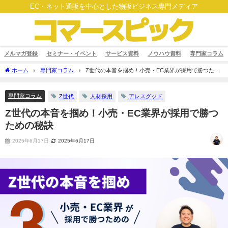
EC・ネット通販を中心とした物販ビジネス専門メディア
メルマガ登録
セミナー・イベント
サービス資料
ノウハウ資料
専門家コラム
ホーム
専門家コラム
Z世代の本音を掴め！小売・EC業界が採用で勝つため
の秘訣
専門家コラム
Z世代
人材採用
アレスグッド
Z世代の本音を掴め！小売・EC業界が採用で勝つ
ための秘訣
2025年6月17日
2025年6月17日