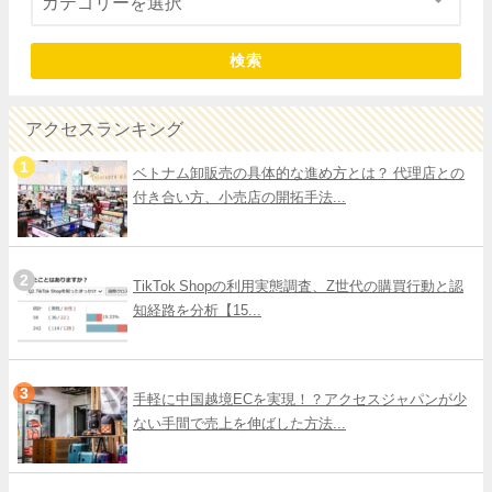
検索
アクセスランキング
ベトナム卸販売の具体的な進め方とは？ 代理店との
付き合い方、小売店の開拓手法...
TikTok Shopの利用実態調査、Z世代の購買行動と認
知経路を分析【15...
手軽に中国越境ECを実現！？アクセスジャパンが少
ない手間で売上を伸ばした方法...