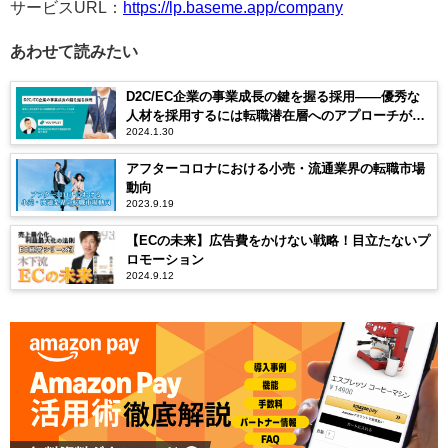
サービスURL：
https://lp.baseme.app/company
あわせて読みたい
D2C/EC企業の事業成長の鍵を握る採用――優秀な
人材を採用するには転職潜在層へのアプローチが必
2024.1.30
須
アフターコロナにおける小売・流通業界の転職市場
動向
2023.9.19
【ECの未来】広告費をかけない戦略！目立たないプ
ロモーション
2024.9.12