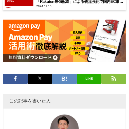
「Rakuten最強配送」による物流強化で国内EC事業
2024.11.15
の拡大を目指す
LINE
この記事を書いた人