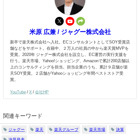
米原 広兼 / ジャグー株式会社
新卒で楽天株式会社へ入社。ECコンサルタントとしてSOY受賞店
舗などをサポート。在籍中、２万人の社員の中から楽天賞MVPを
受賞。2020年 ジャグー株式会社を設立し、EC運営の実行支援を
行う。楽天市場、Yahoo!ショッピング、Amazonで累計200店舗以
上のコンサルティングを担当。担当企業のうち、累計９店舗が楽
天SOY受賞。２店舗がYahooショッピング年間ベストストア受
賞。
YouTube
/
X
/
会社HP
関連キーワード
ジャグー
楽天
楽天グループ
楽天市場
決算
決算発表