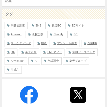
記事
タグ
消費者調査
SNS
越境EC
ECサイト
Amazon
取材記事
Shopify
EC
マーケティング
物流
アンケート調査
企業PR
DX
楽天市場
LINEヤフー
帝国データバンク
AnyReach
AI
市場調査
楽天グループ
生成AI