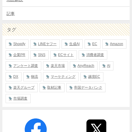
記事
タグ
Shopify
LINEヤフー
生成AI
EC
Amazon
企業PR
SNS
ECサイト
消費者調査
アンケート調査
楽天市場
AnyReach
AI
DX
物流
マーケティング
越境EC
楽天グループ
取材記事
帝国データバンク
市場調査