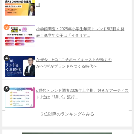
用
小学館調査：2025年小学生年間トレンド8項目を発
表！低学年女子は「イタリア...
なぜ今、ECにこそポッドキャストが効くの
か〜“声”がブランドをつくる時代〜
α世代トレンド調査2026年上半期、好きなアーティス
ト1位は「M!LK」流行...
６位以降のランキングをみる