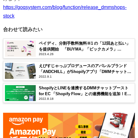
https://goqsystem.com/blog/function/release_dmmshops-
stock
合わせて読みたい
ペイディ、分割手数料無料※1 の「12回あと払い」
を提供開始 「BUYMA」「ビックカメラ」
2023.4.26
「DMM.com」「エアトリ」など約30のオンライン
ストアで利用可能
えびすじゃっぷプロデュースのアパレルブランド
「ANDCHILL」がShopifyアプリ「DMMチャットブ
2022.9.1
ーストfor EC」の導入でリピート率13%アップ
ShopifyとLINEを連携するDMMチャットブースト
for EC 「Shopify Flow」との連携機能を追加！EC
2022.8.18
サイト上での行動をもとにしたLINEからの配信自動
化を実現！