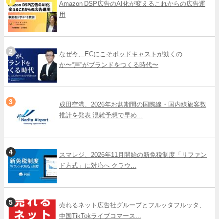
Amazon DSP広告のAI化が変えるこれからの広告運
用
なぜ今、ECにこそポッドキャストが効くの
か〜“声”がブランドをつくる時代〜
成田空港、2026年お盆期間の国際線・国内線旅客数
推計を発表 混雑予想で早め...
スマレジ、2026年11月開始の新免税制度「リファン
ド方式」に対応へ クラウ...
売れるネット広告社グループとフルッタフルッタ、
中国TikTokライブコマース...