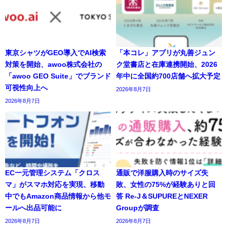
東京シャツがGEO導入でAI検索
「本コレ」アプリが丸善ジュン
対策を開始、awoo株式会社の
ク堂書店と在庫連携開始、2026
「awoo GEO Suite」でブランド
年中に全国約700店舗へ拡大予定
可視性向上へ
2026年8月7日
2026年8月7日
EC一元管理システム「クロス
通販で洋服購入時のサイズ失
マ」がスマホ対応を実現、移動
敗、女性の75%が経験ありと回
中でもAmazon商品情報から他モ
答 Re-J＆SUPUREとNEXER
ールへ出品可能に
Groupが調査
2026年8月7日
2026年8月7日