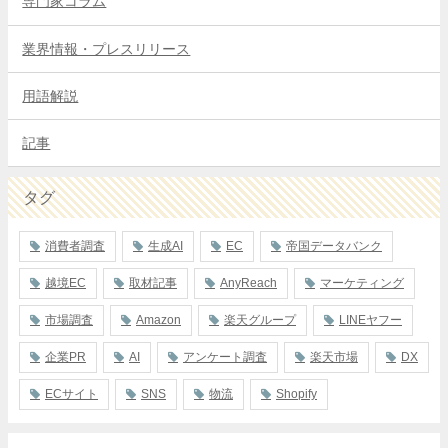
専門家コラム
業界情報・プレスリリース
用語解説
記事
タグ
消費者調査
生成AI
EC
帝国データバンク
越境EC
取材記事
AnyReach
マーケティング
市場調査
Amazon
楽天グループ
LINEヤフー
企業PR
AI
アンケート調査
楽天市場
DX
ECサイト
SNS
物流
Shopify