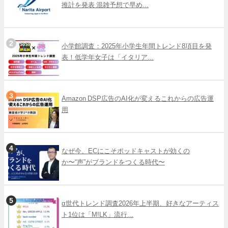
推計を発表 混雑予想で早め...
小学館調査：2025年小学生年間トレンド8項目を発
表！低学年女子は「イタリア...
Amazon DSP広告のAI化が変えるこれからの広告運
用
なぜ今、ECにこそポッドキャストが効くの
か〜“声”がブランドをつくる時代〜
α世代トレンド調査2026年上半期、好きなアーティス
ト1位は「M!LK」流行...