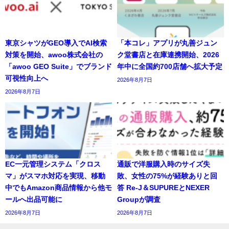
東京シャツがGEO導入でAI検索
「本コレ」アプリが丸善ジュン
対策を開始、awoo株式会社の
ク堂書店と在庫連携開始、2026
「awoo GEO Suite」でブランド
年中に全国約700店舗へ拡大予定
可視性向上へ
2026年8月7日
2026年8月7日
EC一元管理システム「クロス
通販で洋服購入時のサイズ失
マ」がスマホ対応を実現、移動
敗、女性の75%が経験ありと回
中でもAmazon商品情報から他モ
答 Re-J＆SUPUREとNEXER
ールへ出品可能に
Groupが調査
2026年8月7日
2026年8月7日