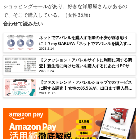
ショッピングモールがあり、好きな洋服屋さんがあるの
で、そこで購入している。（女性35歳）
合わせて読みたい
ネットでアパレルを購入する際の不安が浮き彫り
に！？my GAKUYA「ネットでアパレルを購入する
2023.2.14
際の意識調査」
【ファッション・アパレルサイトに利用に関する調
査】新生活に向けた装いを購入するにあたりECサイ
2022.2.24
トに対する利用者の不満を顕在化
【ファストレンド・アパレルショップでのサービス
に関する調査 】女性の85.5％が、出口まで購入品を
2021.11.25
持ってくれるサービスは「必要ない」