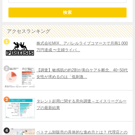
検索
アクセスランキング
株式会社MIX、アパレルライブコマースで月商1,000
万円達成 〜主婦ライバ...
【調査】敏感肌の約2割が美白ケアを断念、40~50代
女性が求めるのは「低刺激...
タレント起用に関する意向調査 – エイスリーグルー
プの最新結果
ベトナム卸販売の具体的な進め方とは？ 代理店との