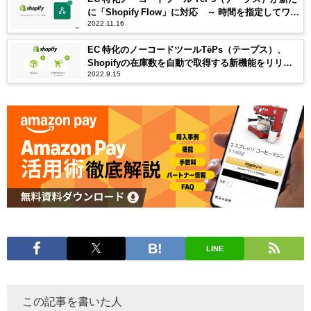
に「Shopify Flow」に対応 ～ 時間を指定してワー
2022.11.16
クフローの起動が可能に ～
EC 特化のノーコードツールTēPs（テープス）、
Shopifyの在庫数を自動で取得する新機能をリリー
2022.9.15
ス~注文検索機能で取得できる項目も複数追加~
LINE
この記事を書いた人