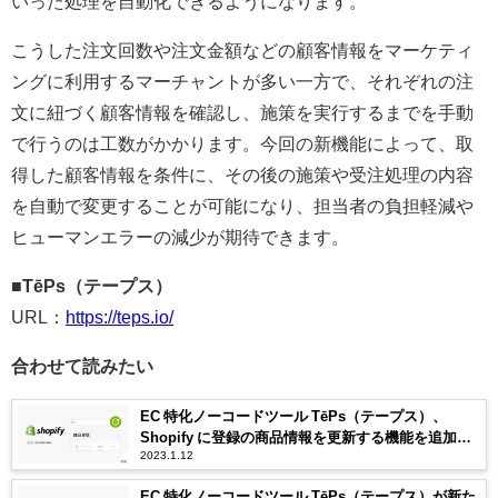
いった処理を自動化できるようになります。
こうした注文回数や注文金額などの顧客情報をマーケティ
ングに利用するマーチャントが多い一方で、それぞれの注
文に紐づく顧客情報を確認し、施策を実行するまでを手動
で行うのは工数がかかります。今回の新機能によって、取
得した顧客情報を条件に、その後の施策や受注処理の内容
を自動で変更することが可能になり、担当者の負担軽減や
ヒューマンエラーの減少が期待できます。
■TēPs（テープス）
URL：
https://teps.io/
合わせて読みたい
EC 特化ノーコードツール TēPs（テープス）、
Shopify に登録の商品情報を更新する機能を追加
2023.1.12
Shopify で販売する商品のタイトルを指定した日時
に自動で変更
EC 特化ノーコードツール TēPs（テープス）が新た