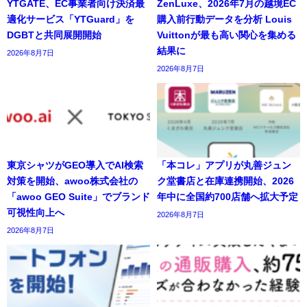
YTGATE、EC事業者向け決済最
ZenLuxe、2026年7月の越境EC
適化サービス「YTGuard」を
購入前行動データを分析 Louis
DGBTと共同展開開始
Vuittonが最も高い関心を集める
結果に
2026年8月7日
2026年8月7日
東京シャツがGEO導入でAI検索
「本コレ」アプリが丸善ジュン
対策を開始、awoo株式会社の
ク堂書店と在庫連携開始、2026
「awoo GEO Suite」でブランド
年中に全国約700店舗へ拡大予定
可視性向上へ
2026年8月7日
2026年8月7日