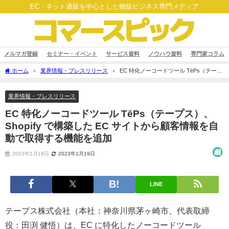
EC・ネット通販を中心とした物販ビジネス専門メディア
メルマガ登録
セミナー・イベント
サービス資料
ノウハウ資料
専門家コラム
ホーム
業界情報・プレスリリース
EC 特化ノーコードツール TēPs（テープ
ス）、Shopify で構築した EC サイトから顧客情報を自動で取得する機能を追加
業界情報・プレスリリース
EC 特化ノーコードツール TēPs（テープス）、
Shopify で構築した EC サイトから顧客情報を自
動で取得する機能を追加
2023年1月19日
2023年1月19日
LINE
テープス株式会社（本社：神奈川県茅ヶ崎市、代表取締
役：田渕 健悟）は、EC に特化したノーコードツール