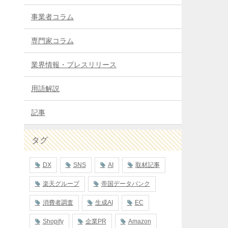
う
事業者コラム
専門家コラム
業界情報・プレスリリース
用語解説
記事
タグ
DX
SNS
AI
取材記事
楽天グループ
帝国データバンク
消費者調査
生成AI
EC
Shopify
企業PR
Amazon