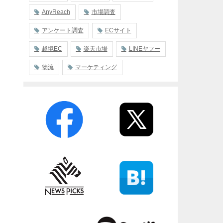
AnyReach
市場調査
アンケート調査
ECサイト
越境EC
楽天市場
LINEヤフー
物流
マーケティング
？