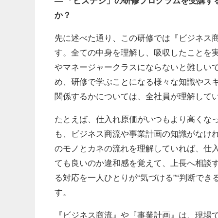
― 「ビズデジ」の研修プログラムを受講す
か？
先に述べた通り、この研修では『ビジネス
す。全ての中身を理解し、吸収したことを
やマネージャークラスにならないと難しい
め、研修で学ぶことになる様々な知識やス
関係するかについては、全社員が理解して
たとえば、仕入れ原価がいつもより高くな
も、ビジネス商流や事業計画の知識がなけ
のモノとカネの流れを理解していれば、仕
ても良いのか違和感を覚えて、上長へ相談
る対応を一人ひとりが“気づける”“判断で
す。
『ビジネス商流』や『事業計画』は、現場