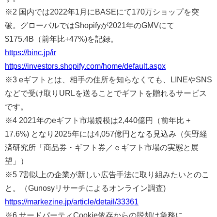
※2 国内では2022年1月にBASEにて170万ショップを突
破。グローバルではShopifyが2021年のGMVにて
$175.4B（前年比+47%)を記録。
https://binc.jp/ir
https://investors.shopify.com/home/default.aspx
※3 eギフトとは、相手の住所を知らなくても、LINEやSNS
などで受け取りURLを送ることでギフトを贈れるサービス
です。
※4 2021年のeギフト市場規模は2,440億円（前年比 +
17.6%) となり2025年には4,057億円となる見込み（矢野経
済研究所「商品券・ギフト券／ｅギフト市場の実態と展
望」）
※5 7割以上の企業が新しい広告手法に取り組みたいとのこ
と。（Gunosyリサーチによるオンライン調査)
https://markezine.jp/article/detail/33361
※6 サードパーティCookie依存からの脱却は急務に。