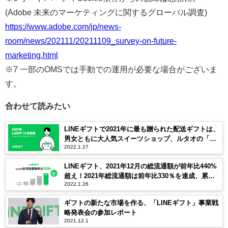
(Adobe 未来のマーケティングに関するグローバル調査)
https://www.adobe.com/jp/news-
room/news/202111/20211109_survey-on-future-
marketing.html
※7 一部のOMSでは手動での運用が必要な場合がございま
す。
合わせて読みたい
LINEギフトで2021年に最も贈られた配送ギフトは、
男女ともに大人気スイーツショップ、ルタオの「フ
2022.1.27
ロマージュ」という結果に！
LINEギフト、2021年12月の総流通額が前年比440%
超え！2021年総流通額は前年比330％を達成、累計
2022.1.26
ユーザー数2,000万人突破
ギフトの新たな市場を作る、「LINEギフト」事業戦
略発表会の参加レポート
2021.12.1