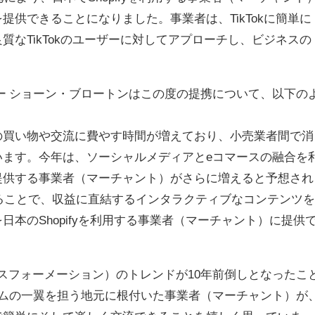
供できることになりました。事業者は、TikTokに簡単に
なTikTokのユーザーに対してアプローチし、ビジネスの
。
クター ショーン・ブロートンはこの度の提携について、以下の
の買い物や交流に費やす時間が増えており、小売業者間で消
います。今年は、ソーシャルメディアとeコマースの融合を
提供する事業者（マーチャント）がさらに増えると予想され
と提携することで、収益に直結するインタラクティブなコンテンツを
本のShopifyを利用する事業者（マーチャント）に提供
。
ンスフォーメーション）のトレンドが10年前倒しとなったこ
ームの一翼を担う地元に根付いた事業者（マーチャント）が