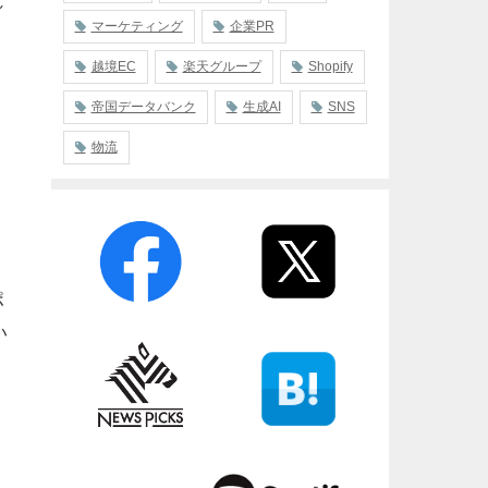
れ
マーケティング
企業PR
越境EC
楽天グループ
Shopify
帝国データバンク
生成AI
SNS
物流
ポ
い