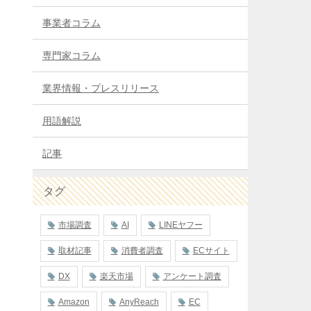
事業者コラム
専門家コラム
業界情報・プレスリリース
用語解説
記事
タグ
市場調査
AI
LINEヤフー
取材記事
消費者調査
ECサイト
DX
楽天市場
アンケート調査
Amazon
AnyReach
EC