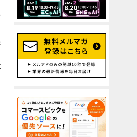
ン
数
買
）