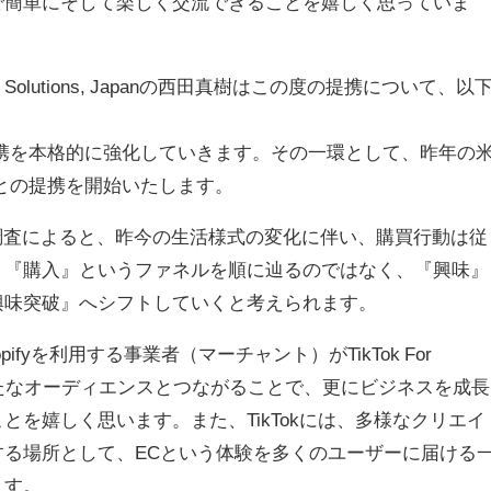
で簡単にそして楽しく交流できることを嬉しく思っていま
l Business Solutions, Japanの西田真樹はこの度の提携について、以
1年よりEC連携を本格的に強化していきます。その一環として、昨年の
yとの提携を開始いたします。
ー白書調査によると、昨今の生活様式の変化に伴い、購買行動は従
』『購入』というファネルを順に辿るのではなく、『興味』
興味突破』へシフトしていくと考えられます。
opifyを利用する事業者（マーチャント）がTikTok For
、新たなオーディエンスとつながることで、更にビジネスを成長
を嬉しく思います。また、TikTokには、多様なクリエイ
る場所として、ECという体験を多くのユーザーに届ける
ます。