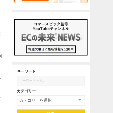
よ
利
キーワード
で
カテゴリー
と
、