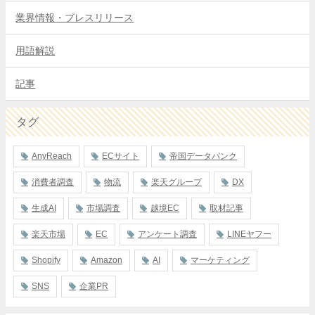
業界情報・プレスリリース
用語解説
記事
タグ
AnyReach
ECサイト
帝国データバンク
消費者調査
物流
楽天グループ
DX
生成AI
市場調査
越境EC
取材記事
楽天市場
EC
アンケート調査
LINEヤフー
Shopify
Amazon
AI
マーケティング
SNS
企業PR