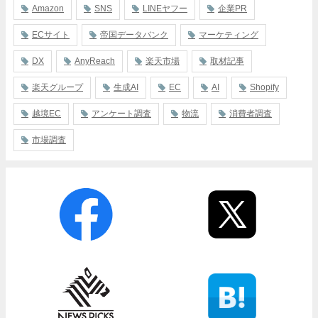
Amazon
SNS
LINEヤフー
企業PR
ECサイト
帝国データバンク
マーケティング
DX
AnyReach
楽天市場
取材記事
楽天グループ
生成AI
EC
AI
Shopify
越境EC
アンケート調査
物流
消費者調査
市場調査