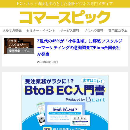
EC・ネット通販を中心とした物販ビジネス専門メディア
メルマガ登録
セミナー・イベント
サービス資料
ノウハウ資料
専門家コラム
Z世代の45%が「小学生頃」に郷愁 ノスタルジ
ーマーケティングの意識調査でFiom合同会社
業界情報・プレス
が発表
リリース
2026年3月26日